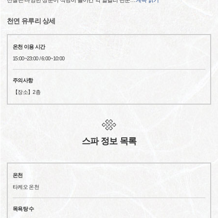
천질은 다양한 성분이 적당히 들어간 약 알칼리 단순
…
계속 읽기
천연 유루리 상세
온천 이용 시간
15:00~23:00 / 6:00~10:00
주의사항
【장소】2층
스파 정보 목록
온천
타케오 온천
목욕탕 수