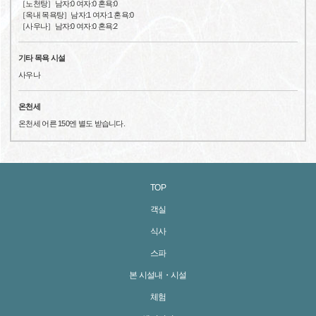
［노천탕］남자:0 여자:0 혼욕:0
［옥내 목욕탕］남자:1 여자:1 혼욕:0
［사우나］남자:0 여자:0 혼욕:2
기타 목욕 시설
사우나
온천세
온천세 어른 150엔 별도 받습니다.
TOP
객실
식사
스파
본 시설내・시설
체험