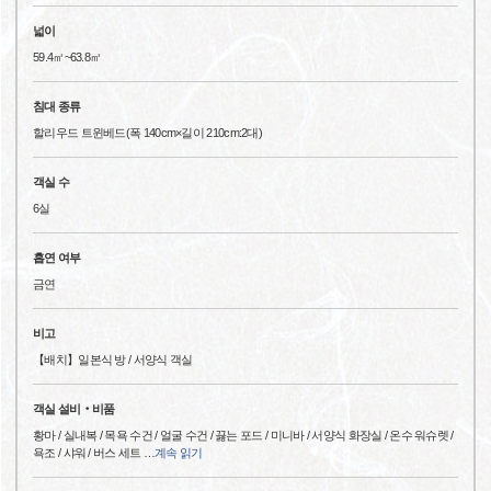
넓이
59.4㎡~63.8㎡
침대 종류
할리우드 트윈베드(폭 140cm×길이 210cm:2대)
객실 수
6실
흡연 여부
금연
비고
【배치】일본식 방 / 서양식 객실
객실 설비‧비품
황마 / 실내복 / 목욕 수건 / 얼굴 수건 / 끓는 포드 / 미니바 / 서양식 화장실 / 온수 워슈렛 /
욕조 / 샤워 / 버스 세트
…
계속 읽기