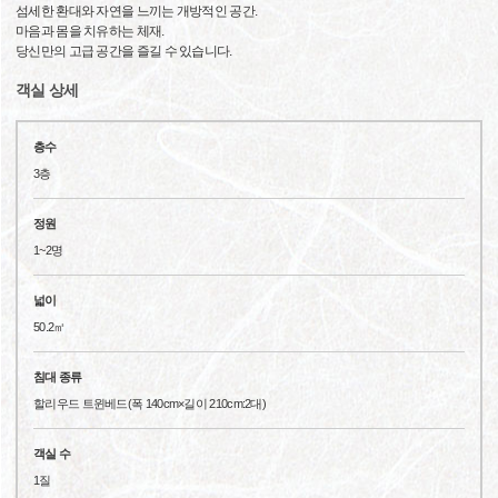
섬세한 환대와 자연을 느끼는 개방적인 공간.
마음과 몸을 치유하는 체재.
당신만의 고급 공간을 즐길 수 있습니다.
객실 상세
층수
3층
정원
1~2명
넓이
50.2㎡
침대 종류
할리우드 트윈베드(폭 140cm×길이 210cm:2대)
객실 수
1질