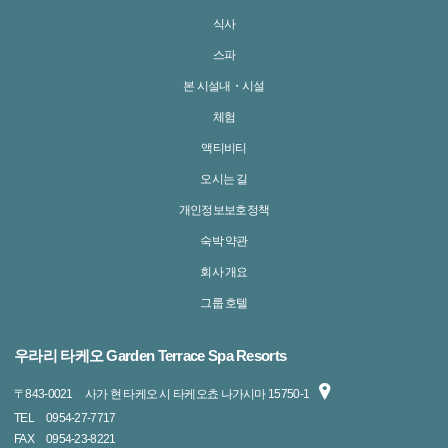
식사
스파
본 시설내・시설
체험
액티비티
오시는 길
개인정보보호정책
숙박 약관
회사 개요
그룹 호텔
우라리 타케오 Garden Terrace Spa Resorts
〒
843-0021
사가 현 타케오 시 타케오쵸 나가시마 15750-1
TEL
0954-27-7717
FAX
0954-23-8221