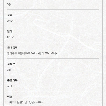
3층
정원
1~4명
넓이
87.7㎡
침대 종류
할리우드 트윈베드(폭 140cm×길이 210cm:2대)
객실 수
1실
흡연 여부
금연
비고
【배치】일본식 방 / 양실 / 사우나