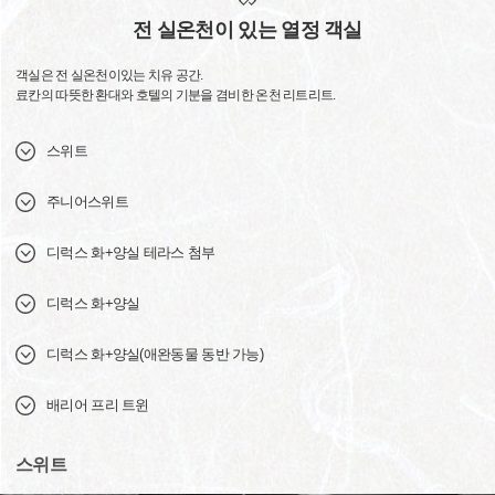
전 실온천이 있는 열정 객실
객실은 전 실온천이있는 치유 공간.
료칸의 따뜻한 환대와 호텔의 기분을 겸비한 온천 리트리트.
스위트
주니어스위트
디럭스 화+양실 테라스 첨부
디럭스 화+양실
디럭스 화+양실(애완동물 동반 가능)
배리어 프리 트윈
스위트