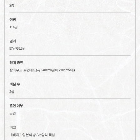
2층
정원
1~4명
넓이
57㎡/58.8㎡
침대 종류
할리우드 트윈베드(폭 140cm×길이 210cm:2대)
객실 수
2실
흡연 여부
금연
비고
【배치】일본식 방 / 서양식 객실