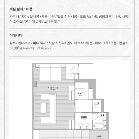
객실 설비‧비품
사우나 / 황마 / 실내복 / 목욕 수건 / 얼굴 수건 / 끓는 포드 / 스마트 냉장고 / 미니바 / 서양
식 화장실 / 온수 워슈렛 /
…
계속 읽기
어메니티
샴푸 / 컨디셔너 / 바디 워시 / 칫솔 & 치약 / 면도 세트 / 샤워 캡 / 헤어 고무 / 코튼 / 면봉 /
빗(빗)/ 슬리퍼 / 슈
…
계속 읽기