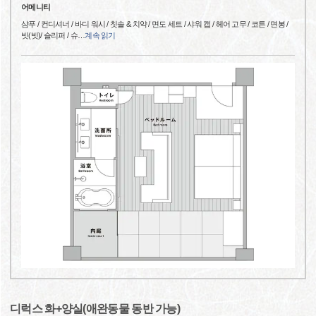
어메니티
샴푸 / 컨디셔너 / 바디 워시 / 칫솔 & 치약 / 면도 세트 / 샤워 캡 / 헤어 고무 / 코튼 / 면봉 /
빗(빗)/ 슬리퍼 / 슈
…
계속 읽기
디럭스 화+양실(애완동물 동반 가능)