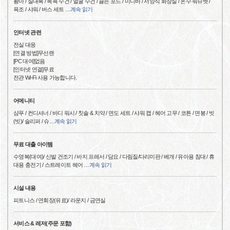
황마 / 실내복 / 목욕 수건 / 얼굴 수건 / 끓는 포드 / 미니바 / 서양식 화장실 / 온수 워슈렛 /
욕조 / 샤워 / 버스 세트
…
계속 읽기
인터넷 관련
전실 대응
[연결 방법]무선랜
[PC 대여]없음
[인터넷 연결]무료
전관 Wi-Fi 사용 가능합니다.
어메니티
샴푸 / 컨디셔너 / 바디 워시 / 칫솔 & 치약 / 면도 세트 / 샤워 캡 / 헤어 고무 / 코튼 / 면봉 / 빗
(빗)/ 슬리퍼 / 슈
…
계속 읽기
무료 대출 아이템
수영복(대여)/ 신발 건조기 / 바지 프레서 / 담요 / 다림질/다리미판 / 베개 / 유아용 침대 / 휴
대용 충전기 / 스트레이트 헤어
…
계속 읽기
시설 내용
피트니스 / 연회장(유료)/ 라운지 / 금연실
서비스 & 레저(주문 포함)