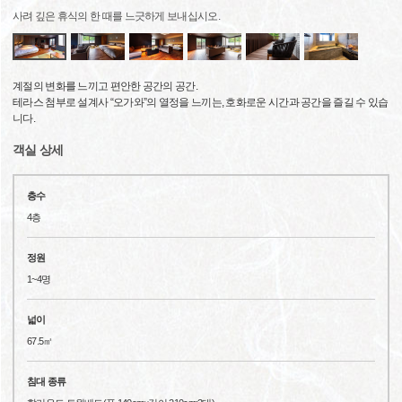
사려 깊은 휴식의 한 때를 느긋하게 보내십시오.
계절의 변화를 느끼고 편안한 공간의 공간.
테라스 첨부로 설계사 “오가와”의 열정을 느끼는, 호화로운 시간과 공간을 즐길 수 있습
니다.
객실 상세
층수
4층
정원
1~4명
넓이
67.5㎡
침대 종류