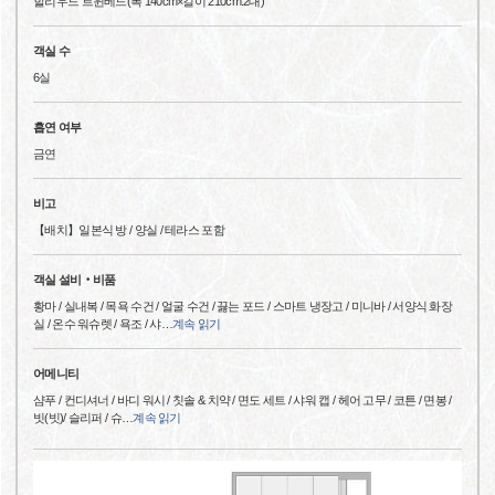
할리우드 트윈베드(폭 140cm×길이 210cm:2대)
객실 수
6실
흡연 여부
금연
비고
【배치】일본식 방 / 양실 / 테라스 포함
객실 설비‧비품
황마 / 실내복 / 목욕 수건 / 얼굴 수건 / 끓는 포드 / 스마트 냉장고 / 미니바 / 서양식 화장
실 / 온수 워슈렛 / 욕조 / 샤
…
계속 읽기
어메니티
샴푸 / 컨디셔너 / 바디 워시 / 칫솔 & 치약 / 면도 세트 / 샤워 캡 / 헤어 고무 / 코튼 / 면봉 /
빗(빗)/ 슬리퍼 / 슈
…
계속 읽기