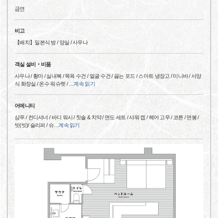
금연
비고
【배치】일본식 방 / 양실 / 사우나
객실 설비‧비품
사우나 / 황마 / 실내복 / 목욕 수건 / 얼굴 수건 / 끓는 포드 / 스마트 냉장고 / 미니바 / 서양
식 화장실 / 온수 워슈렛 /
…
계속 읽기
어메니티
샴푸 / 컨디셔너 / 바디 워시 / 칫솔 & 치약 / 면도 세트 / 샤워 캡 / 헤어 고무 / 코튼 / 면봉 /
빗(빗)/ 슬리퍼 / 슈
…
계속 읽기