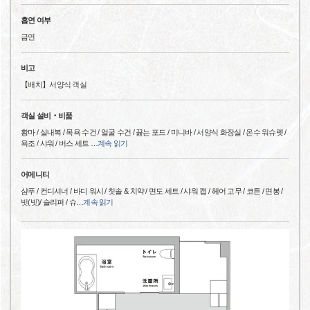
흡연 여부
금연
비고
【배치】서양식 객실
객실 설비‧비품
황마 / 실내복 / 목욕 수건 / 얼굴 수건 / 끓는 포드 / 미니바 / 서양식 화장실 / 온수 워슈렛 /
욕조 / 샤워 / 버스 세트
…
계속 읽기
어메니티
샴푸 / 컨디셔너 / 바디 워시 / 칫솔 & 치약 / 면도 세트 / 샤워 캡 / 헤어 고무 / 코튼 / 면봉 /
빗(빗)/ 슬리퍼 / 슈
…
계속 읽기