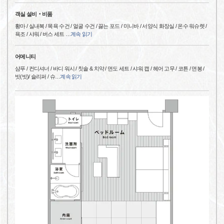
객실 설비‧비품
황마 / 실내복 / 목욕 수건 / 얼굴 수건 / 끓는 포드 / 미니바 / 서양식 화장실 / 온수 워슈렛 /
욕조 / 샤워 / 버스 세트
…
계속 읽기
어메니티
샴푸 / 컨디셔너 / 바디 워시 / 칫솔 & 치약 / 면도 세트 / 샤워 캡 / 헤어 고무 / 코튼 / 면봉 /
빗(빗)/ 슬리퍼 / 슈
…
계속 읽기