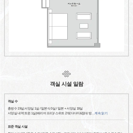
객실 시설 일람
객실 수
총방수 19실:서양실 1실 / 일본식 0실 / 일본 + 서양실 18실
서양실 내역:트윈 1실(배리어 프리)/ 스위트 2개(다다미&침대 방
…
계속 읽기
표준 객실 시설