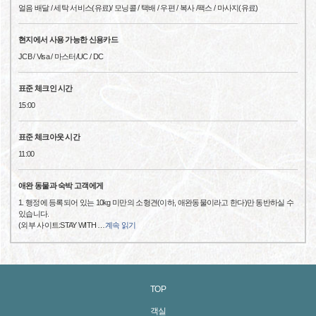
얼음 배달 / 세탁 서비스(유료)/ 모닝콜 / 택배 / 우편 / 복사 /팩스 / 마사지(유료)
현지에서 사용 가능한 신용카드
JCB / Visa / 마스터/UC / DC
표준 체크인 시간
15:00
표준 체크아웃 시간
11:00
애완 동물과 숙박 고객에게
1. 행정에 등록되어 있는 10kg 미만의 소형견(이하, 애완동물이라고 한다)만 동반하실 수
있습니다.
(외부 사이트:STAY WITH
…
계속 읽기
TOP
객실