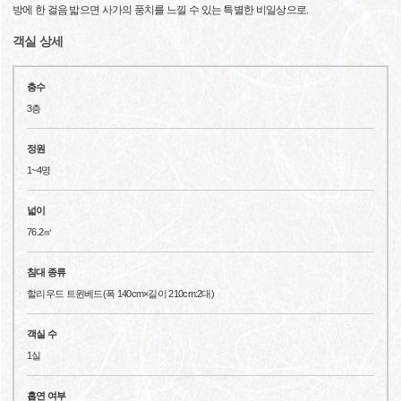
방에 한 걸음 밟으면 사가의 풍치를 느낄 수 있는 특별한 비일상으로.
객실 상세
층수
3층
정원
1~4명
넓이
76.2㎡
침대 종류
할리우드 트윈베드(폭 140cm×길이 210cm:2대)
객실 수
1실
흡연 여부