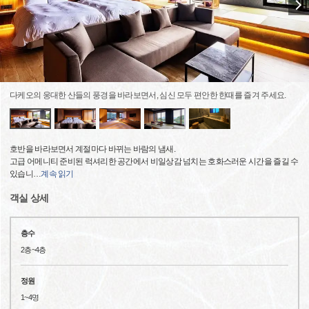
다케오의 웅대한 산들의 풍경을 바라보면서, 심신 모두 편안한 한때를 즐겨 주세요.
호반을 바라보면서 계절마다 바뀌는 바람의 냄새.
고급 어메니티 준비된 럭셔리한 공간에서 비일상감 넘치는 호화스러운 시간을 즐길 수
있습니
…
계속 읽기
객실 상세
층수
2층~4층
정원
1~4명