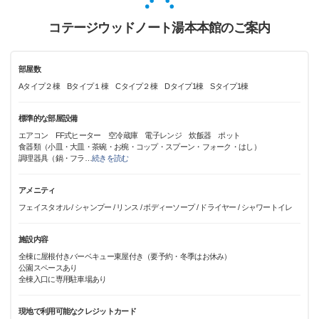
コテージウッドノート湯本本館のご案内
部屋数
Aタイプ２棟 Bタイプ１棟 Cタイプ２棟 Dタイプ1棟 Sタイプ1棟
標準的な部屋設備
エアコン FF式ヒーター 空冷蔵庫 電子レンジ 炊飯器 ポット
食器類（小皿・大皿・茶碗・お椀・コップ・スプーン・フォーク・はし）
調理器具（鍋・フラ
…
続きを読む
アメニティ
フェイスタオル / シャンプー / リンス / ボディーソープ / ドライヤー / シャワートイレ
施設内容
全棟に屋根付きバーベキュー東屋付き（要予約・冬季はお休み）
公園スペースあり
全棟入口に専用駐車場あり
現地で利用可能なクレジットカード