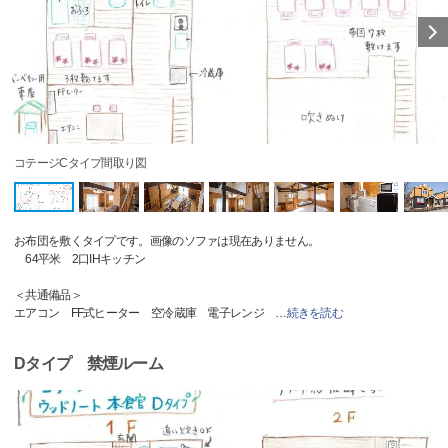
コテージCタイプ間取り図
お布団を敷くタイプです。画像のソファは現在ありません。
64平米 2口IHキッチン
＜共通備品＞
エアコン FF式ヒーター 空冷蔵庫 電子レンジ
…
続きを読む
Dタイプ 禁煙ルーム