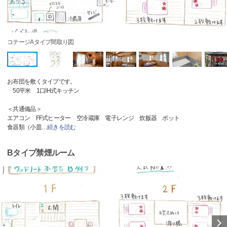
コテージAタイプ間取り図
お布団を敷くタイプです。
50平米 1口IH式キッチン
＜共通備品＞
エアコン FF式ヒーター 空冷蔵庫 電子レンジ 炊飯器 ポット
食器類（小皿
…
続きを読む
Bタイプ禁煙ルーム