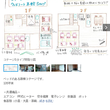
コテージSタイプ間取り図
ベッドのある新棟コテージです。
135平米
＜共通備品＞
エアコン FF式ヒーター 空冷蔵庫 電子レンジ 炊飯器 ポット
食器類（小皿・大皿・茶碗
…
続きを読む