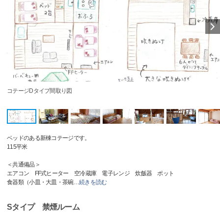
コテージDタイプ間取り図
ベッドのある新棟コテージです。
115平米
＜共通備品＞
エアコン FF式ヒーター 空冷蔵庫 電子レンジ 炊飯器 ポット
食器類（小皿・大皿・茶碗
…
続きを読む
Sタイプ 禁煙ルーム