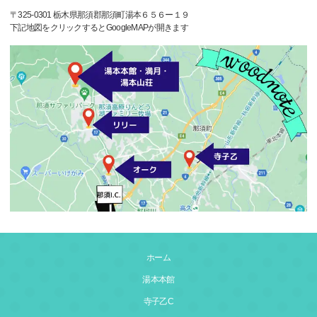
〒325-0301 栃木県那須郡那須町湯本６５６ー１９
下記地図をクリックするとGoogleMAPが開きます
ホーム
湯本本館
寺子乙C