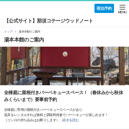
宿泊予約
MENU
【公式サイト】那須コテージウッドノート
トップ
湯本本館のご案内
湯本本館のご案内
全棟庭に屋根付きバーベキュースペース！（春休みから秋休
みくらいまで）要事前予約
全棟庭に専用の屋根付きバーベキュースペースがあり、
器具をレンタルすれば食材と調味料持参でバーベキューが楽しめます！
（コンロの持ち込みはお断りします）
…
続きを読む