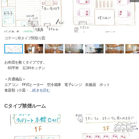
コテージBタイプ間取り図
お布団を敷くタイプです。
60平米 1口IHキッチン
＜共通備品＞
エアコン FF式ヒーター 空冷蔵庫 電子レンジ 炊飯器 ポット
食器類（小皿・
…
続きを読む
Cタイプ禁煙ルーム