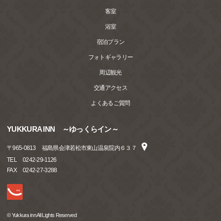
客室
浴室
宿泊プラン
フォトギャラリー
周辺観光
交通アクセス
よくあるご質問
YUKKURA INN ～ゆっくらイン～
〒
965-0813
福島県会津若松市東山温泉院内６３７
TEL
0242-29-1126
FAX
0242-27-3288
© Yukkura inn All Lights Reserved