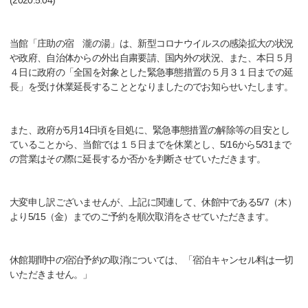
(2020.5.04)
当館「庄助の宿 瀧の湯」は、新型コロナウイルスの感染拡大の状況
や政府、自治体からの外出自粛要請、国内外の状況、また、本日５月
４日に政府の「全国を対象とした緊急事態措置の５月３１日までの延
長」を受け休業延長することとなりましたのでお知らせいたします。
また、政府が5月14日頃を目処に、緊急事態措置の解除等の目安とし
ていることから、当館では１５日までを休業とし、5/16から5/31まで
の営業はその際に延長するか否かを判断させていただきます。
大変申し訳ございませんが、上記に関連して、休館中である5/7（木）
より5/15（金）までのご予約を順次取消をさせていただきます。
休館期間中の宿泊予約の取消については、「宿泊キャンセル料は一切
いただきません。」