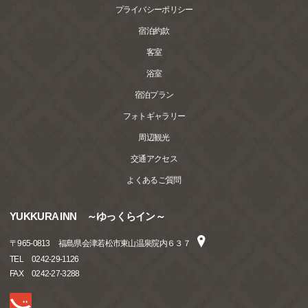
プライバシーポリシー
宿泊約款
客室
浴室
宿泊プラン
フォトギャラリー
周辺観光
交通アクセス
よくあるご質問
YUKKURA INN ～ゆっくらイン～
〒
965-0813
福島県会津若松市東山温泉院内６３７
TEL
0242-29-1126
FAX
0242-27-3288