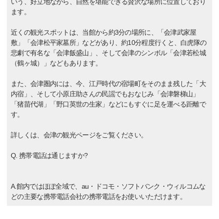
いう、好立地ながら、自然を堪能できる贅沢な場所に位置しており
ます。
近くの観光スポットは、当館から約3分の場所に、「会津武家屋
敷」「会津松平家墓所」などがあり、約10分程度行くと、白虎隊の
悲劇で有名な「会津飯盛山」、そして会津のシンボル「会津若松城
（鶴ヶ城）」などもあります。
また、会津圏内には、今、江戸時代の宿場町をそのまま残した「大
内宿」、そして小原庄助さんの民謡でもおなじみ「会津磐梯山」
「猪苗代湖」「野口英世の生家」などにもすぐに足を運べる距離で
す。
詳しくは、会津の観光ページをご覧ください。
Q. 携帯電話は通じますか?
A.館内ではほぼ全域で、au・ドコモ・ソフトバンク・ウィルコムな
どの主要な携帯電話会社の携帯電話をお使いいただけます。