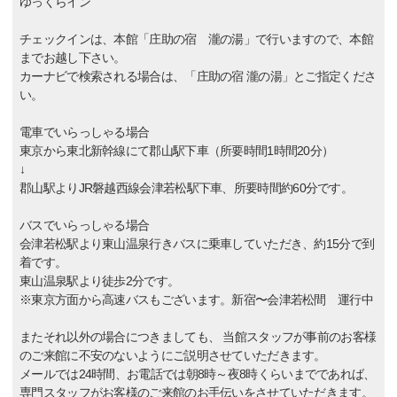
ゆっくらイン
チェックインは、本館「庄助の宿 瀧の湯」で行いますので、本館
までお越し下さい。
カーナビで検索される場合は、「庄助の宿 瀧の湯」とご指定くださ
い。
電車でいらっしゃる場合
東京から東北新幹線にて郡山駅下車（所要時間1時間20分）
↓
郡山駅よりJR磐越西線会津若松駅下車、所要時間約60分です。
バスでいらっしゃる場合
会津若松駅より東山温泉行きバスに乗車していただき、約15分で到
着です。
東山温泉駅より徒歩2分です。
※東京方面から高速バスもございます。新宿〜会津若松間 運行中
またそれ以外の場合につきましても、 当館スタッフが事前のお客様
のご来館に不安のないようにご説明させていただきます。
メールでは24時間、お電話では朝8時～夜8時くらいまでであれば、
専門スタッフがお客様のご来館のお手伝いをさせていただきます。