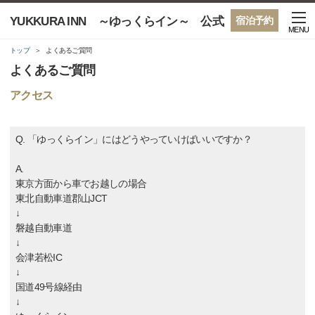
YUKKURA INN ～ゆっくらイン～ 公式
宿泊予約
MENU
トップ
よくあるご質問
よくあるご質問
アクセス
Q. 「ゆっくらイン」にはどうやっていけばいいですか？
A.
東京方面から車でお越しの場合
東北自動車道郡山JCT
↓
磐越自動車道
↓
会津若松IC
↓
国道49号線経由
↓