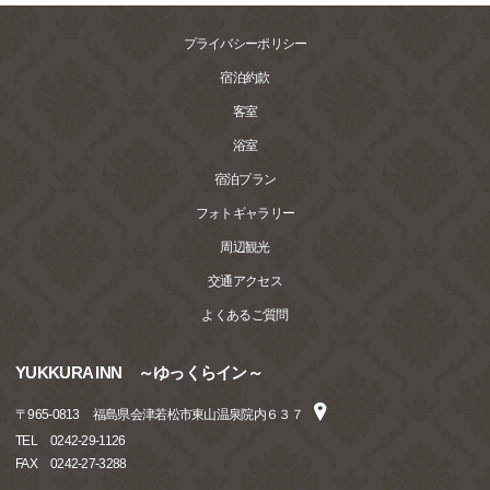
プライバシーポリシー
宿泊約款
客室
浴室
宿泊プラン
フォトギャラリー
周辺観光
交通アクセス
よくあるご質問
YUKKURA INN ～ゆっくらイン～
〒
965-0813
福島県会津若松市東山温泉院内６３７
TEL
0242-29-1126
FAX
0242-27-3288