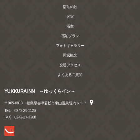
宿泊約款
客室
浴室
宿泊プラン
フォトギャラリー
周辺観光
交通アクセス
よくあるご質問
YUKKURA INN ～ゆっくらイン～
〒
965-0813
福島県会津若松市東山温泉院内６３７
TEL
0242-29-1126
FAX
0242-27-3288