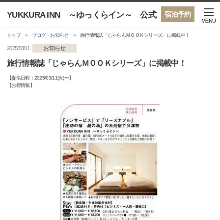
YUKKURA INN ～ゆっくらイン～ 公式
宿泊予約
MENU
トップ
ブログ・お知らせ
旅行情報誌「じゃらんＭＯＯＫシリーズ」に掲載中！
お知らせ
2025/03/11
旅行情報誌「じゃらんＭＯＯＫシリーズ」に掲載中！
【提供日程：
2025/03/11(火)
〜】
【
お得情報
】