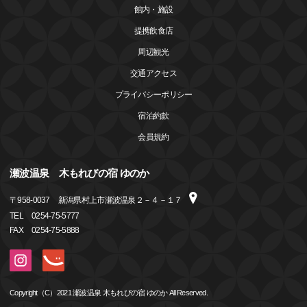
館内・施設
提携飲食店
周辺観光
交通アクセス
プライバシーポリシー
宿泊約款
会員規約
瀬波温泉 木もれびの宿 ゆのか
〒
958-0037
新潟県村上市瀬波温泉２－４－１７
TEL
0254-75-5777
FAX
0254-75-5888
Copyright（C）2021 瀬波温泉 木もれびの宿 ゆのか All Reserved.