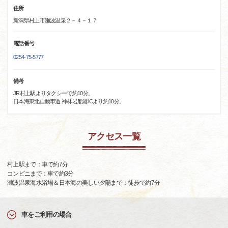
住所
新潟県村上市瀬波温泉２－４－１７
電話番号
0254-75-5777
備考
JR村上駅よりタクシーで約10分。
日本海東北自動車道 神林岩船港ICより約10分。
アクセス一覧
村上駅まで：車で約7分
コンビニまで：車で約3分
瀬波温泉海水浴場＆日本海の美しい夕陽まで：徒歩で約7分
車をご利用の場合