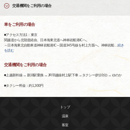
交通機関をご利用の場合
車をご利用の場合
■アクセス方法1：東京
関越道から北陸道経由、日本海東北道へ神林岩船港ICへ。
～日本海東北自動車道神林岩船港IC～国道345号線を村上方面へ。神林岩船
…
続き
を読む
交通機関をご利用の場合
■上越新幹線 → 新潟駅乗換 → JR羽越線村上駅下車 →タクシー(約10分) → ゆのか
■タクシー料金：約1,300円
トップ
温泉
客室