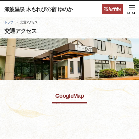
瀬波温泉 木もれびの宿 ゆのか
宿泊予約
MENU
トップ
交通アクセス
交通アクセス
GoogleMap