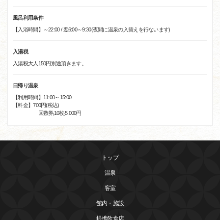
風呂利用条件
【入浴時間】～22:00 / 翌6:00～9:30(夜間に温泉の入替えを行ないます)
入湯税
入湯税大人150円別途頂きます。
日帰り温泉
【利用時間】11:00～15:00
【料金】700円(税込)
回数券₍10枚₎5,000円
トップ
温泉
客室
館内・施設
提携飲食店