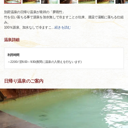
別府温泉の日帰り温泉が発祥の「夢雨竹」
竹を伝い落ちる事で源泉を加水無しで冷ますことが出来、適温で湯船に落ちる仕組
み。
100％源泉、加水なしで冷ますこ
…
続きを読む
温泉詳細
利用時間
～22:00 / 翌6:00～9:30(夜間に温泉の入替えを行ないます)
日帰り温泉のご案内