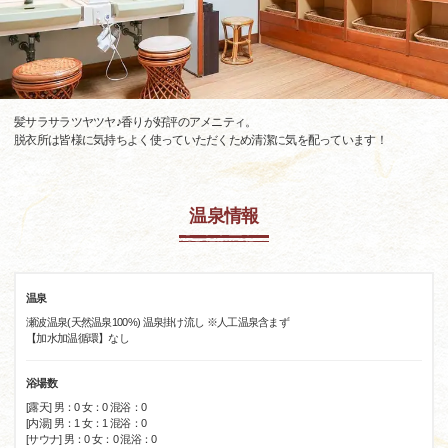
髪サラサラツヤツヤ♪香りが好評のアメニティ。
脱衣所は皆様に気持ちよく使っていただくため清潔に気を配っています！
温泉情報
温泉
瀬波温泉(天然温泉100%) 温泉掛け流し ※人工温泉含まず
【加水加温循環】なし
浴場数
[露天] 男：0 女：0 混浴：0
[内湯] 男：1 女：1 混浴：0
[サウナ] 男：0 女：0 混浴：0