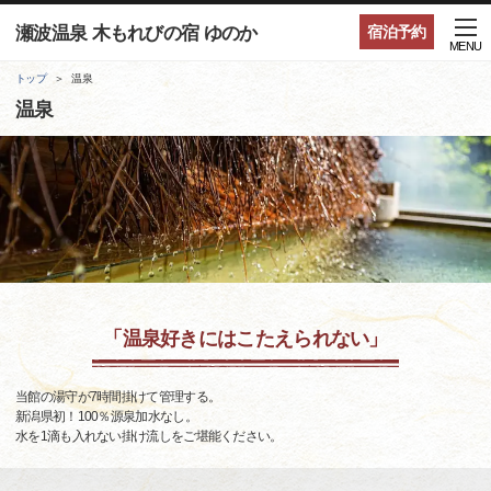
瀬波温泉 木もれびの宿 ゆのか
宿泊予約
MENU
トップ
温泉
温泉
「温泉好きにはこたえられない」
当館の湯守が7時間掛けて管理する。
新潟県初！100％源泉加水なし。
水を1滴も入れない掛け流しをご堪能ください。