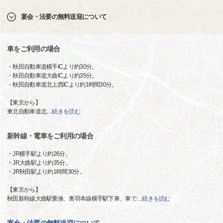
宴会・法要の無料送迎について
車をご利用の場合
・秋田自動車道横手ICより約30分。
・秋田自動車道大曲ICより約35分。
・秋田自動車道北上西ICより約1時間30分。
【東京から】
東北自動車道北
…
続きを読む
新幹線・電車をご利用の場合
・JR横手駅より約26分。
・JR大曲駅より約35分。
・JR秋田駅より約1時間30分。
【東京から】
秋田新幹線大曲駅乗換、奥羽本線横手駅下車、車で
…
続きを読む