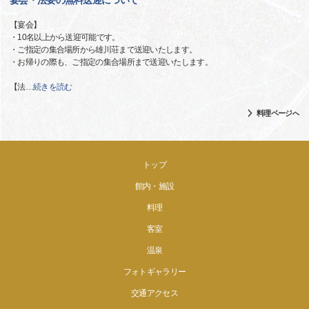
宴会・法要の無料送迎について
【宴会】
・10名以上から送迎可能です。
・ご指定の集合場所から雄川荘まで送迎いたします。
・お帰りの際も、ご指定の集合場所まで送迎いたします。
【法
…
続きを読む
料理ページへ
トップ
館内・施設
料理
客室
温泉
フォトギャラリー
交通アクセス