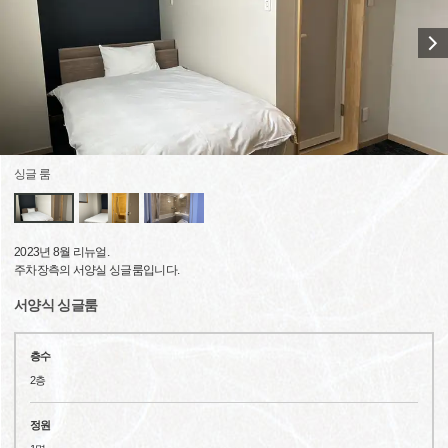
싱글 룸
2023년 8월 리뉴얼.
주차장측의 서양실 싱글룸입니다.
서양식 싱글룸
층수
2층
정원