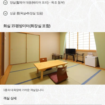
양실(휠체어 대응(배리어 프리)・욕조 첨부)
싱글 룸(욕실•화장실 있음)
화실 15평방미터(화장실 포함)
1층의 대욕장에 가까운 객실입니다.
객실 상세