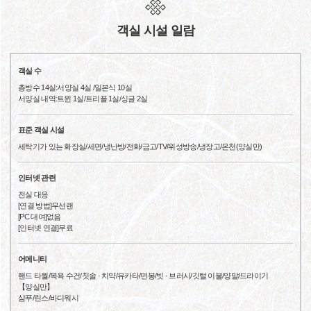
객실 시설 일람
객실 수
총방수 14실:서양실 4실 /일본식 10실
서양실 내역:트윈 1실/트리플 1실/싱글 2실
표준 객실 시설
세탁기가 있는 화장실/세면/냉난방/전화/금고/TV/위성방송/냉장고/온천(양실만)
인터넷 관련
전실 대응
[연결 방법]무선랜
[PC 대여]없음
[인터넷 연결]무료
어메니티
핸드 타월/목욕 수건/칫솔 · 치약/유카타/면봉/빗 · 브러시/깃털 이불/양말/드라이기
【양실만】
샴푸/린스/바디워시