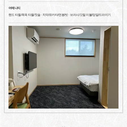
어메니티
핸드 타월/목욕 타월/칫솔 · 치약/유카타/면봉/빗 · 브러시/깃털 이불/양말/드라이기