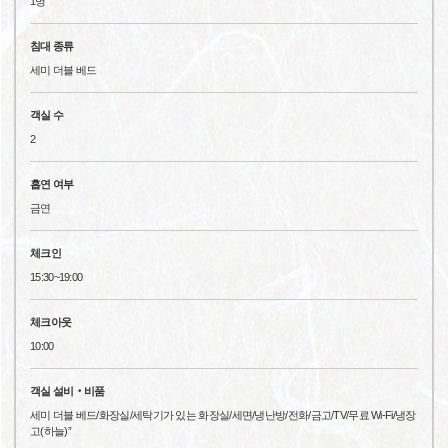
1명
침대 종류
세미 더블 베드
객실 수
2
흡연 여부
금연
체크인
15:30~19:00
체크아웃
10:00
객실 설비‧비품
세미 더블 베드/화장실/세탁기가 있는 화장실/세면/냉난방/전화/금고/TV/무료 Wi-Fi/냉장
고(하늘)”