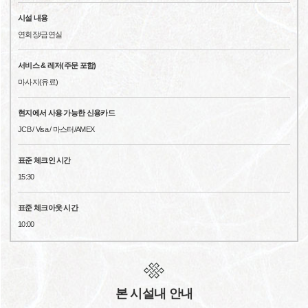
시설 내용
연회장/금연실
서비스 & 레저(주문 포함)
마사지(유료)
현지에서 사용 가능한 신용카드
JCB / Visa / 마스터/AMEX
표준 체크인 시간
15:30
표준 체크아웃 시간
10:00
본 시설내 안내