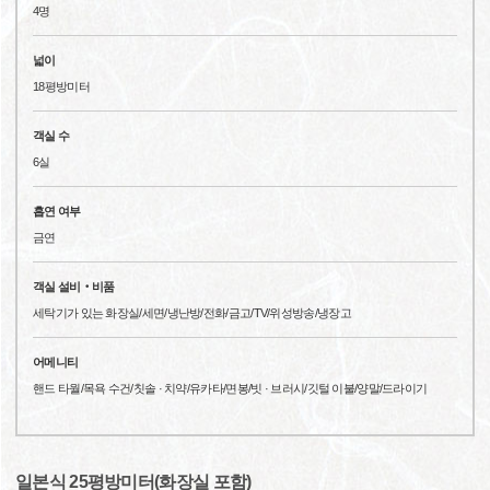
4명
넓이
18평방미터
객실 수
6실
흡연 여부
금연
객실 설비‧비품
세탁기가 있는 화장실/세면/냉난방/전화/금고/TV/위성방송/냉장고
어메니티
핸드 타월/목욕 수건/칫솔 · 치약/유카타/면봉/빗 · 브러시/깃털 이불/양말/드라이기
일본식 25평방미터(화장실 포함)