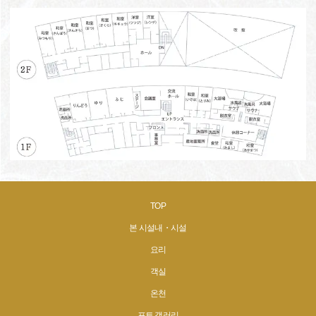
TOP
본 시설내・시설
요리
객실
온천
포토 갤러리