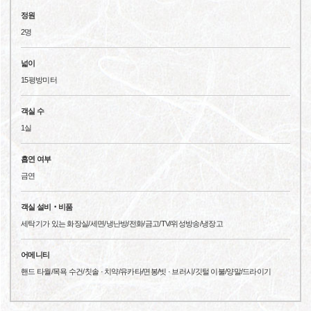
정원
2명
넓이
15평방미터
객실 수
1실
흡연 여부
금연
객실 설비‧비품
세탁기가 있는 화장실/세면/냉난방/전화/금고/TV/위성방송/냉장고
어메니티
핸드 타월/목욕 수건/칫솔 · 치약/유카타/면봉/빗 · 브러시/깃털 이불/양말/드라이기