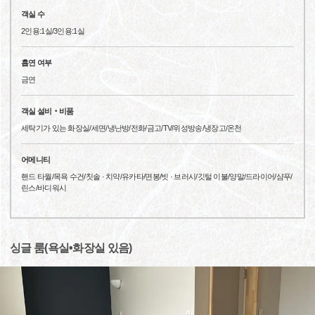
객실 수
2인용:1실/3인용:1실
흡연 여부
금연
객실 설비‧비품
세탁기가 있는 화장실/세면/냉난방/전화/금고/TV/위성방송/냉장고/온천
어메니티
핸드 타월/목욕 수건/칫솔 · 치약/유카타/면봉/빗 · 브러시/깃털 이불/양말/드라이어/샴푸/
린스/바디워시
싱글 룸(욕실•화장실 있음)