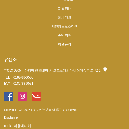
교통 안내
회사 개요
개인정보보호정책
숙박 약관
회원규약
유센소
〒
013-0205
아키타 현 요코테 시 오모노가와마치 이마슈쿠 고 72-1
TEL
0182-38-6530
FAX
0182-38-6531
Copyright（C）2023 おものがわ温泉 雄川荘 All Reserved.
Disclaimer
cookie 이용에 대해