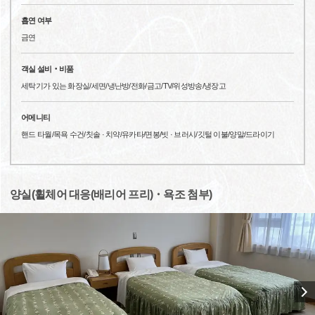
흡연 여부
금연
객실 설비‧비품
세탁기가 있는 화장실/세면/냉난방/전화/금고/TV/위성방송/냉장고
어메니티
핸드 타월/목욕 수건/칫솔 · 치약/유카타/면봉/빗 · 브러시/깃털 이불/양말/드라이기
양실(휠체어 대응(배리어 프리)・욕조 첨부)