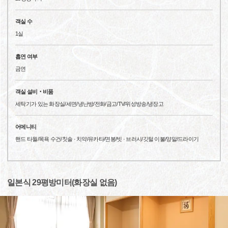
객실 수
1실
흡연 여부
금연
객실 설비‧비품
세탁기가 있는 화장실/세면/냉난방/전화/금고/TV/위성방송/냉장고
어메니티
핸드 타월/목욕 수건/칫솔 · 치약/유카타/면봉/빗 · 브러시/깃털 이불/양말/드라이기
일본식 29평방미터(화장실 없음)