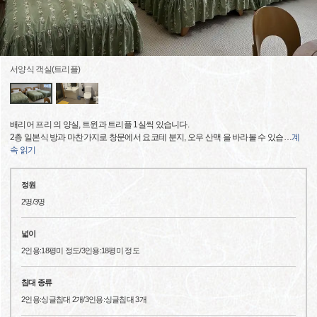
서양식 객실(트리플)
배리어 프리 의 양실, 트윈과 트리플 1실씩 있습니다.
2층 일본식 방과 마찬가지로 창문에서 요코테 분지, 오우 산맥 을 바라볼 수 있습
…
계
속 읽기
정원
2명/3명
넓이
2인용:18평미 정도/3인용:18평미 정도
침대 종류
2인용:싱글침대 2개/3인용:싱글침대 3개