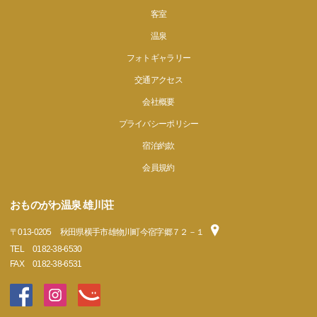
客室
温泉
フォトギャラリー
交通アクセス
会社概要
プライバシーポリシー
宿泊約款
会員規約
おものがわ温泉 雄川荘
〒
013-0205
秋田県横手市雄物川町今宿字郷７２－１
TEL
0182-38-6530
FAX
0182-38-6531