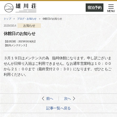
宿泊予約
MENU
トップ
ブログ・お知らせ
休館日のお知らせ
お知らせ
2025/03/14
休館日のお知らせ
【提供日程：
2025/03/19(水)
】
【
館内メンテナンス
】
３月１９日はメンテンスの為 臨時休館になります。申し訳ございま
せんが日帰り入浴はご利用できません。なお通常営業時は１０：００
から２１：００まで（最終受付２０：３０）になります。ぜひともご
利用ください。
前へ
次へ
記事一覧へ戻る