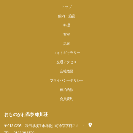
トップ
館内・施設
料理
客室
温泉
フォトギャラリー
交通アクセス
会社概要
プライバシーポリシー
宿泊約款
会員規約
おものがわ温泉 雄川荘
〒
013-0205
秋田県横手市雄物川町今宿字郷７２－１