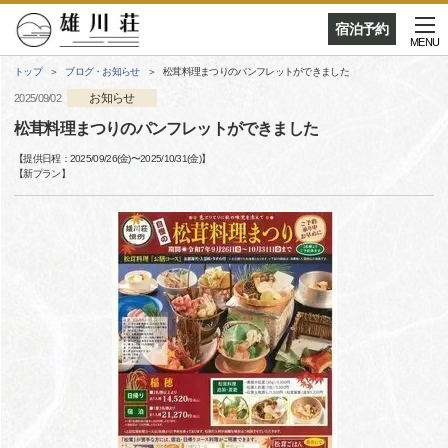
宿泊予約
MENU
トップ
ブログ・お知らせ
松茸料理まつりのパンフレットができました
お知らせ
2025/09/02
松茸料理まつりのパンフレットができました
【提供日程：
2025/09/26(金)
〜
2025/10/31(金)
】
【
新プラン
】