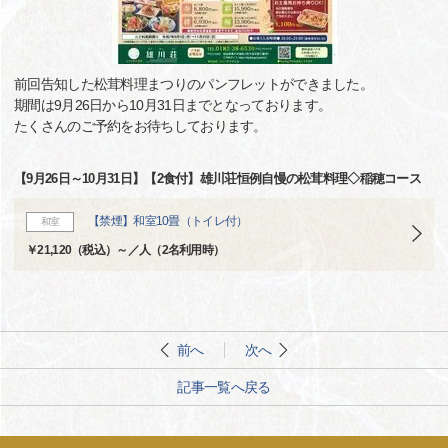
前回告知した松茸料理まつりのパンフレットができました。
期間は9月26日から10月31日までとなっております。
たくさんのご予約をお待ちしております。
【9月26日～10月31日】【2食付】雄川荘恒例自慢の松茸料理◇稲穂コース
【禁煙】和室10畳（トイレ付）
和室
￥21,120（税込）～／人（2名利用時）
前へ
次へ
記事一覧へ戻る