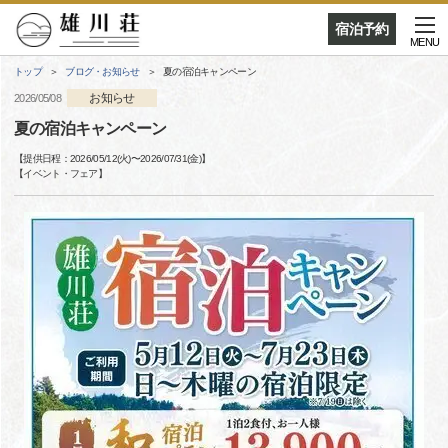
宿泊予約
MENU
トップ
ブログ・お知らせ
夏の宿泊キャンペーン
お知らせ
2026/05/08
夏の宿泊キャンペーン
【提供日程：
2026/05/12(火)
〜
2026/07/31(金)
】
【
イベント・フェア
】