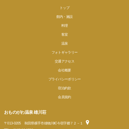
トップ
館内・施設
料理
客室
温泉
フォトギャラリー
交通アクセス
会社概要
プライバシーポリシー
宿泊約款
会員規約
おものがわ温泉 雄川荘
〒
013-0205
秋田県横手市雄物川町今宿字郷７２－１