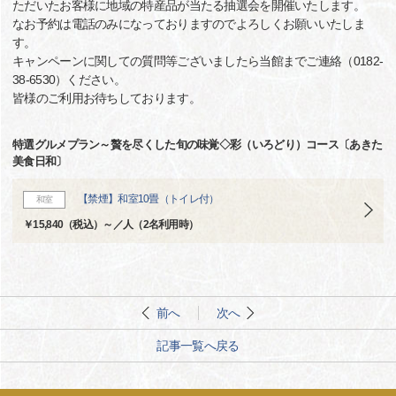
ただいたお客様に地域の特産品が当たる抽選会を開催いたします。
なお予約は電話のみになっておりますのでよろしくお願いいたしま
す。
キャンペーンに関しての質問等ございましたら当館までご連絡（0182-
38-6530）ください。
皆様のご利用お待ちしております。
特選グルメプラン～贅を尽くした旬の味覚◇彩（いろどり）コース〔あきた
美食日和〕
【禁煙】和室10畳（トイレ付）
和室
￥15,840（税込）～／人（2名利用時）
前へ
次へ
記事一覧へ戻る