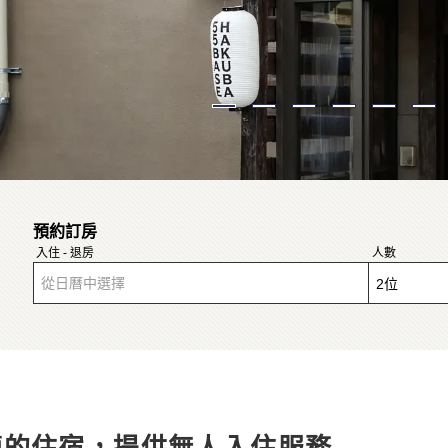
預約訂房
入住 - 退房
人數
從日曆中選擇