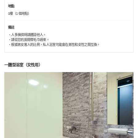
地點
1樓（1 個地點）
備註
・人多擁擠時請體諒他人。
・請從您的房間帶毛巾過來。
・根據男女客人的比例，私人浴室可能會在男性和女性之間互換。
一體型浴室（女性用）