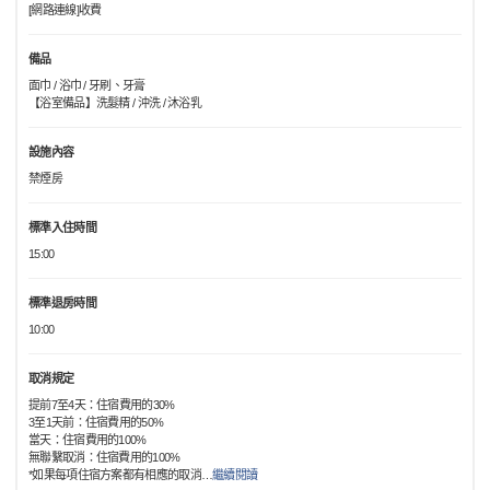
[網路連線]收費
備品
面巾 / 浴巾 / 牙刷、牙膏
【浴室備品】洗髮精 / 沖洗 / 沐浴乳
設施內容
禁煙房
標準入住時間
15:00
標準退房時間
10:00
取消規定
提前7至4天：住宿費用的30%
3至1天前：住宿費用的50%
當天：住宿費用的100%
無聯繫取消：住宿費用的100%
*如果每項住宿方案都有相應的取消
…
繼續閱讀