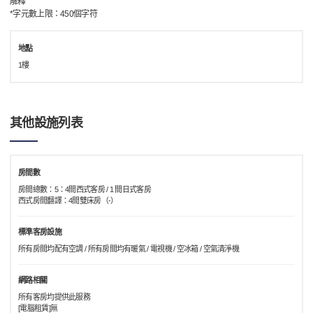
解釋
*字元數上限：450個字符
地點
1樓
其他設施列表
房間數
房間總數：5：4間西式客房 / 1 間日式客房
西式房間翻譯：4間雙床房（-）
標準客房設施
所有房間均配有空調 / 所有房間均有暖氣 / 電視機 / 空冰箱 / 空氣清淨機
網路相關
所有客房均提供此服務
[電腦租賃]無