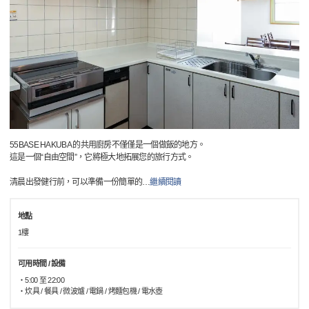
55BASE HAKUBA 的共用廚房不僅僅是一個做飯的地方。
這是一個“自由空間”，它將極大地拓展您的旅行方式。
清晨出發健行前，可以準備一份簡單的
…
繼續閱讀
地點
1樓
可用時間 / 設備
・5:00 至 22:00
・炊具 / 餐具 / 微波爐 / 電鍋 / 烤麵包機 / 電水壺