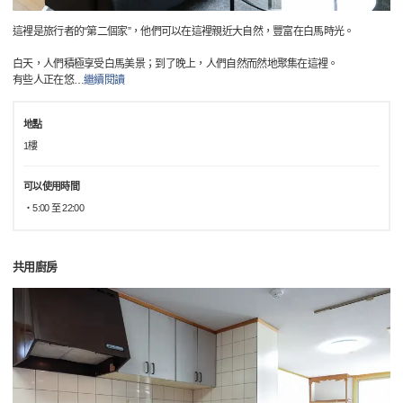
這裡是旅行者的“第二個家”，他們可以在這裡親近大自然，豐富在白馬時光。
白天，人們積極享受白馬美景；到了晚上，人們自然而然地聚集在這裡。
有些人正在悠
…
繼續閱讀
地點
1樓
可以使用時間
・5:00 至 22:00
共用廚房