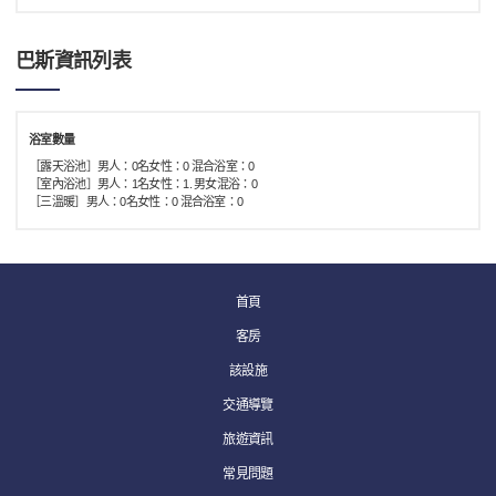
巴斯資訊列表
浴室數量
［露天浴池］男人：0名女性：0 混合浴室：0
［室內浴池］男人：1名女性：1. 男女混浴：0
［三溫暖］男人：0名女性：0 混合浴室：0
首頁
客房
該設施
交通導覽
旅遊資訊
常見問題