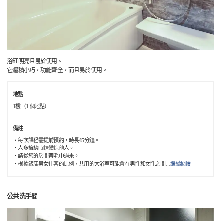
浴缸明亮且易於使用。
它體積小巧，功能齊全，而且易於使用。
地點
1樓（1 個地點）
備註
・每次課程需提前預約，時長45分鐘。
・人多擁擠時請體諒他人。
・請從您的房間帶毛巾過來。
・根據飯店男女住客的比例，共用的大浴室可能會在男性和女性之間
…
繼續閱讀
公共洗手間