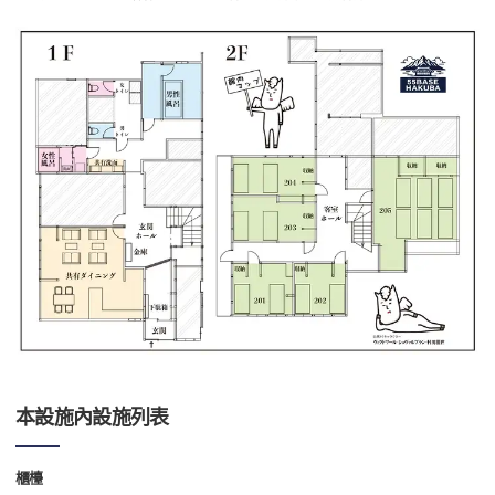
本設施內設施列表
櫃檯