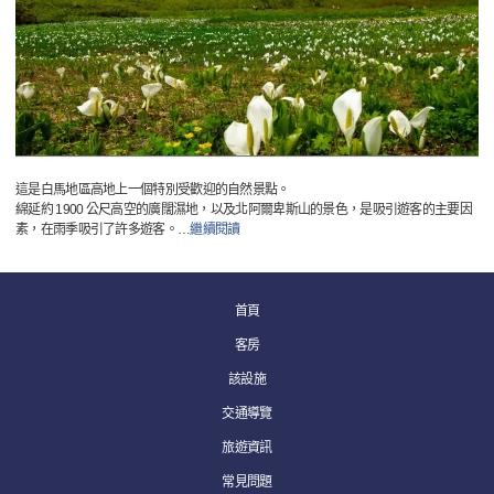
這是白馬地區高地上一個特別受歡迎的自然景點。
綿延約 1900 公尺高空的廣闊濕地，以及北阿爾卑斯山的景色，是吸引遊客的主要因
素，在雨季吸引了許多遊客。
…
繼續閱讀
首頁
客房
該設施
交通導覽
旅遊資訊
常見問題