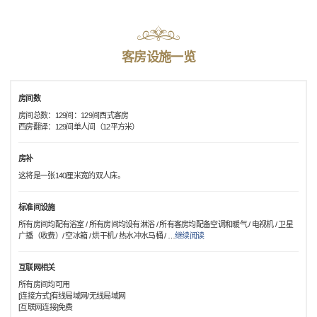
客房设施一览
房间数
房间总数：129间：129间西式客房
西房翻译：129间单人间（12平方米）
房补
这将是一张140厘米宽的双人床。
标准间设施
所有房间均配有浴室 / 所有房间均设有淋浴 / 所有客房均配备空调和暖气 / 电视机 / 卫星
广播（收费）/ 空冰箱 / 烘干机 / 热水冲水马桶 /
…
继续阅读
互联网相关
所有房间均可用
[连接方式]有线局域网/无线局域网
[互联网连接]免费