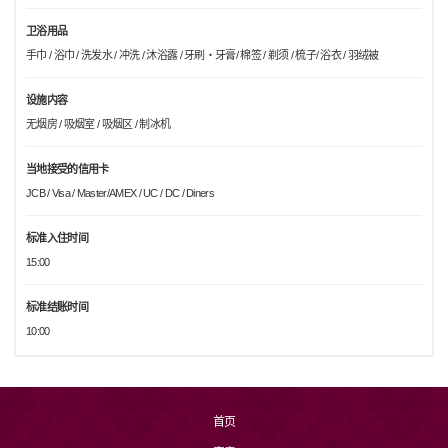
卫浴用品
手巾 / 浴巾 / 洗发水 / 冲洗 / 沐浴露 / 牙刷・牙膏/ 棉签 / 剃须 / 梳子/ 浴衣 / 羽绒被
设施内容
无烟房 / 吸烟室 / 吸烟区 / 制冰机
当地接受的信用卡
JCB / Visa / Master/AMEX / UC / DC / Diners
标准入住时间
15:00
标准结账时间
10:00
首页