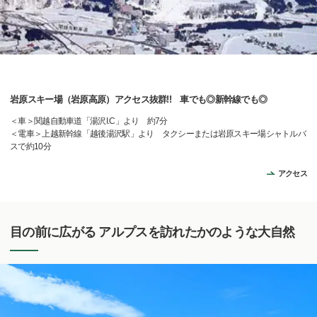
岩原スキー場（岩原高原）アクセス抜群!! 車でも◎新幹線でも◎
＜車＞関越自動車道「湯沢I.C」より 約7分
＜電車＞上越新幹線「越後湯沢駅」より タクシーまたは岩原スキー場シャトルバ
スで約10分
アクセス
目の前に広がる アルプスを訪れたかのような大自然