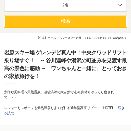
検索
【公式】 ホテル アルファスター岩原 ＜ HOTEL ALPHASTAR iwappara ＞
岩原スキー場 ゲレンデど真ん中！中央クワッドリフト
乗り場すぐ！ ～ 谷川連峰や湯沢の町並みを見渡す最
高の景色に感動 ～ ワンちゃんと一緒に、とっておき
の家族旅行を！
創作欧風料理＆天然温泉、越後湯沢の大自然で 心も身体もゆっくり癒され
て・・・
レジャーもスポーツも天然温泉もよくばれる通年型高原リゾート「HOTEL
…
続き
を読む