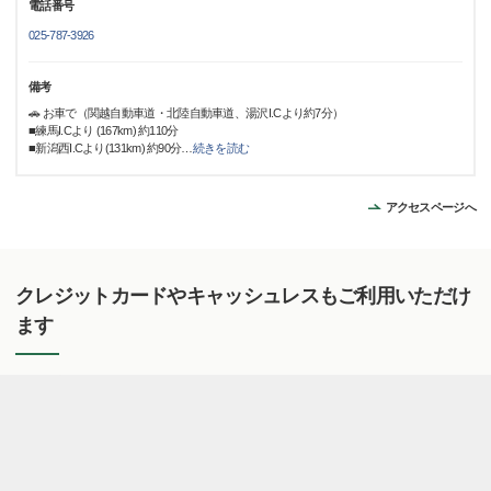
電話番号
025-787-3926
備考
🚗 お車で（関越自動車道・北陸自動車道、湯沢I.Cより約7分）
■練馬I.Cより (167km) 約110分
■新潟西I.Cより(131km) 約90分
…
続きを読む
アクセスページへ
クレジットカードやキャッシュレスもご利用いただけ
ます