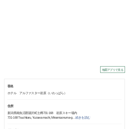
地図アプリで見る
宿名
ホテル アルファスター岩原（いわっぱら）
住所
新潟県南魚沼郡湯沢町土樽731-168 岩原スキー場内
731-168 Tsuchitaru, Yuzawa machi, Minamiuonuma-g
…
続きを読む