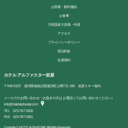
お部屋・館内施設
お食事
天然温泉大浴場・外湯
アクセス
プライバシーポリシー
宿泊約款
会員規約
ホテル アルファスター岩原
〒
949-6103
新潟県南魚沼郡湯沢町土樽731-168 岩原スキー場内
メールでのお問い合わせ（お急ぎの方は お電話にてお問い合わせください）
info@hotelalphastar.com
TEL
025-787-3926
FAX
025-787-3951
Copyright © HOTEL ALPHA STAR. All Rights Reserved.