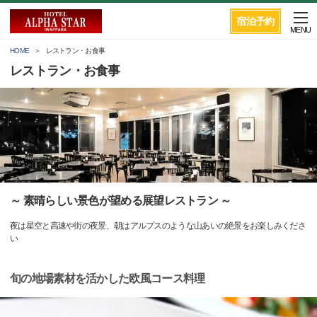
宿泊予約
MENU
HOME
レストラン・お食事
レストラン・お食事
～ 素晴らしい景色が望める展望レストラン ～
夜は星空と高速や街の夜景、朝はアルプスのような山あいの絶景をお楽しみくださ
い
旬の地場素材を活かした欧風コース料理