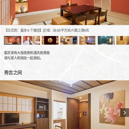
【日式房：最多 6 个蒲团】区域：39.65平方米/人数上限6名
套房享有大阪夜景和通天阁景致
请与家人和朋友一起放松。
秀吉之间