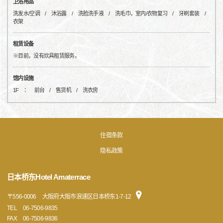
卫浴用品
洗发水/空调 / 沐浴露 / 洗脸洗手液 / 洗毛巾，室内/衣物复习 / 牙刷套装 /
衣架
租赁设备
※目前，没有炊具租赁服务。
馆内设施
1F ： 前台 / 售货机 / 洗衣房
住宿条款
隐私政策
日本桥东Hotel Amaterrace
〒
556-0006
大阪府大阪市浪速区日本桥东1-7-12
TEL
06-7506-9835
FAX
06-7506-9836