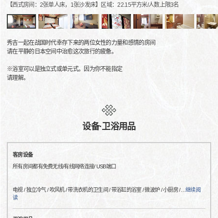
【西式房间：2张单人床，1张沙发床】区域：22.15平方米/人数上限3名
秀吉一起在战国时代幸存下来的两位女性的力量和感情的房间
请在平静的日本空间中治愈这次旅行的疲惫。
※浴室可以是独立式或单元式。因为你不能指定
请理解。
设备·卫浴用品
客房设备
所有房间都有免费无线/有线网络连接/ USB端口
电视 / 独立冷气 / 吹风机 / 带洗衣机的卫生间 / 带浴缸的浴室 / 微波炉 / 小厨房 /
…
继续阅
读