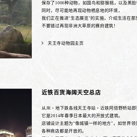
保存了1000种动物，如国鸟和猕猴桃，以及黑
同时，尽可能地再现动物栖息地的环境，
我们正在推进“生态展览”的实施，介绍生活在那
不要错过再现非洲大草原的赛府建筑！
天王寺动物园主页
近铁百货海阔天空总店
从JR・地下鉄各线天王寺站・近铁阿倍野桥站即
它是2014年春季日本最大的开放式建筑。
店铺设计主题为“像城镇一样的地方”，如世界
各种商店都是开放的。