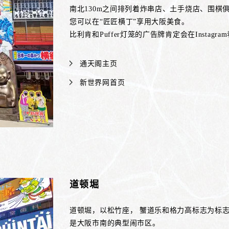
南北130m之间排列着炸串店、土手烧店、围棋俱
您可以在“匠匠横丁”享用大阪美食。
比利肯和Puffer灯笼的广告牌肯定会在Instagr
通天阁主页
新世界网首页
道顿堀
道顿堀，以松竹座， 蟹道乐和格力高标志为标
是大阪市南的典型闹市区。