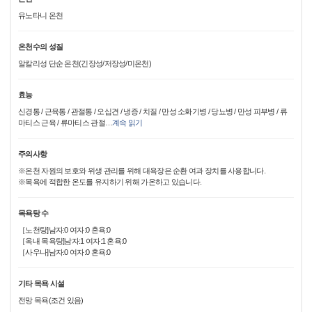
유노타니 온천
온천수의 성질
알칼리성 단순 온천(긴장성/저장성/미온천)
효능
신경통 / 근육통 / 관절통 / 오십견 / 냉증 / 치질 / 만성 소화기병 / 당뇨병 / 만성 피부병 / 류
마티스 근육 / 류마티스 관절
…
계속 읽기
주의사항
※온천 자원의 보호와 위생 관리를 위해 대욕장은 순환 여과 장치를 사용합니다.
※목욕에 적합한 온도를 유지하기 위해 가온하고 있습니다.
목욕탕 수
［노천탕]남자:0 여자:0 혼욕:0
［옥내 목욕탕]남자:1 여자:1 혼욕:0
［사우나]남자:0 여자:0 혼욕:0
기타 목욕 시설
전망 목욕(조건 있음)