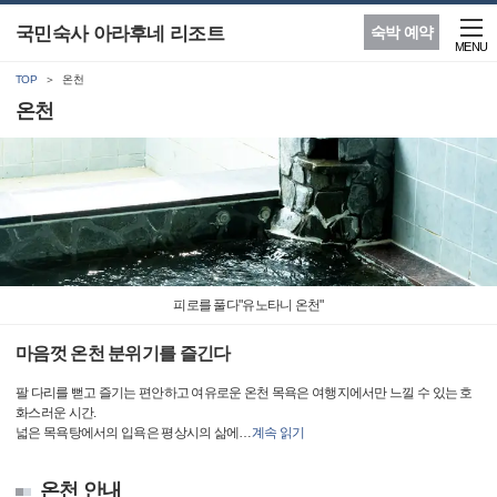
국민숙사 아라후네 리조트
숙박 예약
MENU
TOP
온천
온천
피로를 풀다"유노타니 온천"
마음껏 온천 분위기를 즐긴다
팔 다리를 뻗고 즐기는 편안하고 여유로운 온천 목욕은 여행지에서만 느낄 수 있는 호
화스러운 시간.
넓은 목욕탕에서의 입욕은 평상시의 삶에
…
계속 읽기
온천 안내