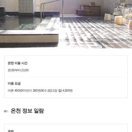
온천 이용 시간
15:00부터 21:00
이용 요금
어른 450엔/어린이 260엔/회수권(11장 철) 4,500엔
온천 정보 일람
온천