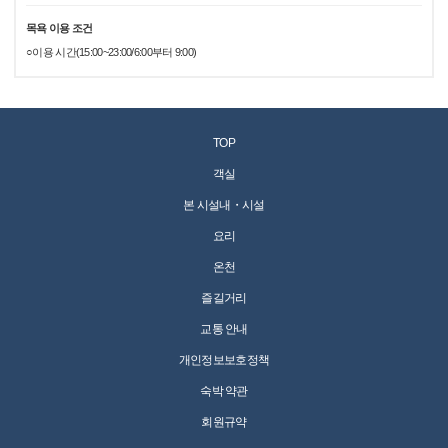
목욕 이용 조건
○이용 시간(15:00~23:00/6:00부터 9:00)
TOP
객실
본 시설내・시설
요리
온천
즐길거리
교통 안내
개인정보보호정책
숙박 약관
회원규약