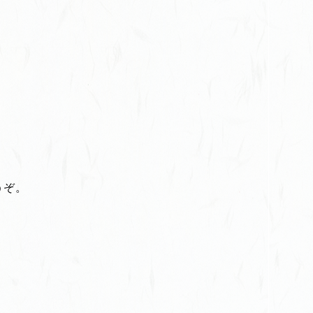
。
うぞ。