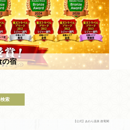
食の宿
検索
【公式】あわら温泉 政竜閣