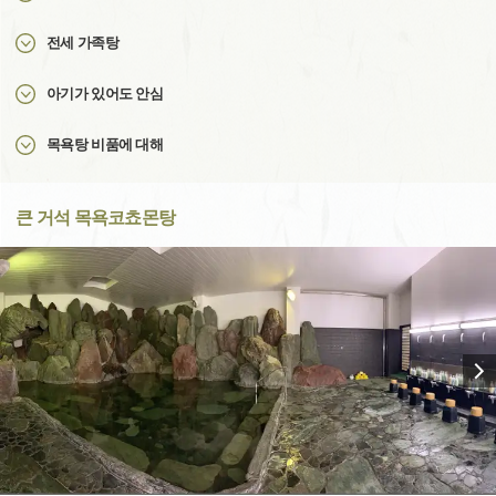
전세 가족탕
아기가 있어도 안심
목욕탕 비품에 대해
큰 거석 목욕코쵸몬탕