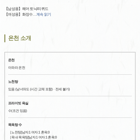
【남성용】헤어 토닉/리퀴드
【여성용】화장수
…
계속 읽기
온천 소개
온천
아와라 온천
노천탕
있음 (남녀와도 (시간 교체 포함) · 전세 불가)
프라이빗 욕실
수(조건 있음)
목욕탕 수
［노천탕]남자:1 여자:1 혼욕:0
［옥내 목욕탕]남자:1 여자:1 혼욕:0