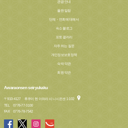
관광 안내
플랜 일람
단체・연회에 대해서
숙소 블로그
포토 갤러리
자주 하는 질문
개인정보보호정책
숙박 약관
회원 약관
Awaraonsen seiryukaku
〒
910-4127
후쿠이 현 아와라 시 니시온센 1-102
TEL
0776-77-3100
FAX
0776-78-7542