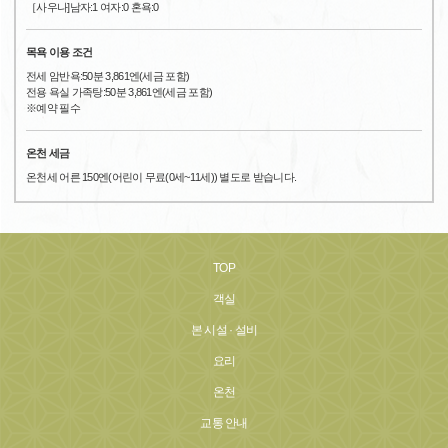
［사우나]남자:1 여자:0 혼욕:0
목욕 이용 조건
전세 암반욕:50분 3,861엔(세금 포함)
전용 욕실 가족탕:50분 3,861엔(세금 포함)
※예약 필수
온천 세금
온천세 어른 150엔(어린이 무료(0세~11세)) 별도로 받습니다.
TOP
객실
본 시설 · 설비
요리
온천
교통 안내