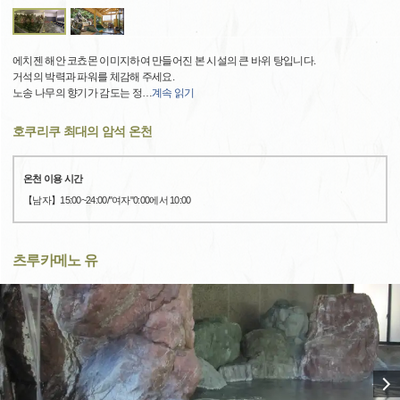
에치젠 해안 코쵸몬 이미지하여 만들어진 본 시설의 큰 바위 탕입니다.
거석의 박력과 파워를 체감해 주세요.
노송 나무의 향기가 감도는 정
…
계속 읽기
호쿠리쿠 최대의 암석 온천
온천 이용 시간
【남자】15:00~24:00/"여자"0:00에서 10:00
츠루카메노 유