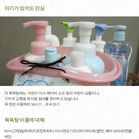
아기가 있어도 안심
각 목욕탕에는, 어린이 이스·베이비 소프 등의 어린이 상품이나,
기저귀 교환용 유아용 침대를 준비하고 있습니다.
꼭 한번 이용하여 보시기
…
계속 읽기
목욕탕 비품에 대해
비누(고체)/샴푸/트리트먼트/바디 비누/면도기/드라이어/샤워 캡/빗, 헤어 브러쉬/면봉/
세안