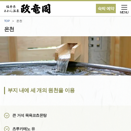
숙박 예약
MENU
TOP
온천
온천
부지 내에 세 개의 원천을 이용
큰 거석 목욕코쵸몬탕
츠루카메노 유