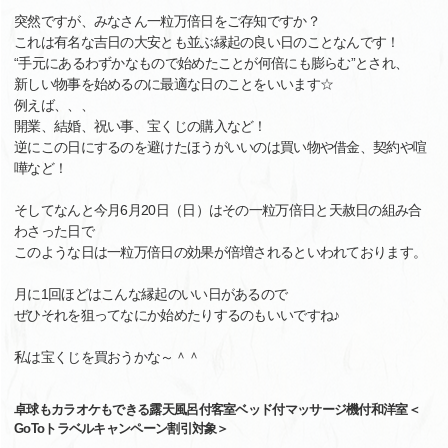
突然ですが、みなさん一粒万倍日をご存知ですか？
これは有名な吉日の大安とも並ぶ縁起の良い日のことなんです！
“手元にあるわずかなもので始めたことが何倍にも膨らむ”とされ、
新しい物事を始めるのに最適な日のことをいいます☆
例えば、、、
開業、結婚、祝い事、宝くじの購入など！
逆にこの日にするのを避けたほうがいいのは買い物や借金、契約や喧
嘩など！
そしてなんと今月6月20日（日）はその一粒万倍日と天赦日の組み合
わさった日で
このような日は一粒万倍日の効果が倍増されるといわれております。
月に1回ほどはこんな縁起のいい日があるので
ぜひそれを狙ってなにか始めたりするのもいいですね♪
私は宝くじを買おうかな～＾＾
卓球もカラオケもできる露天風呂付客室ベッド付マッサージ機付和洋室＜
GoToトラベルキャンペーン割引対象＞