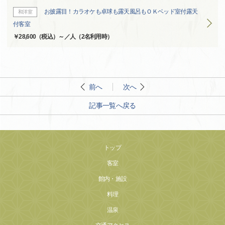
お披露目！カラオケも卓球も露天風呂もＯＫベッド室付露天
和洋室
付客室
￥28,600（税込）～／人（2名利用時）
前へ
次へ
記事一覧へ戻る
トップ
客室
館内・施設
料理
温泉