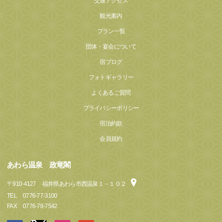
交通アクセス
観光案内
プラン一覧
団体・宴会について
宿ブログ
フォトギャラリー
よくあるご質問
プライバシーポリシー
宿泊約款
会員規約
あわら温泉 政竜閣
〒
910-4127
福井県あわら市西温泉１－１０２
TEL
0776-77-3100
FAX
0776-78-7542