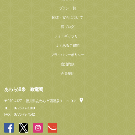
プラン一覧
団体・宴会について
宿ブログ
フォトギャラリー
よくあるご質問
プライバシーポリシー
宿泊約款
会員規約
あわら温泉 政竜閣
〒
910-4127
福井県あわら市西温泉１－１０２
TEL
0776-77-3100
FAX
0776-78-7542