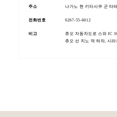
주소
나가노 현 키타사쿠 군 타테
전화번호
0267-55-6012
비고
츄오 자동차도로 스와 IC 3
츄오 선 치노 역 하차, 시