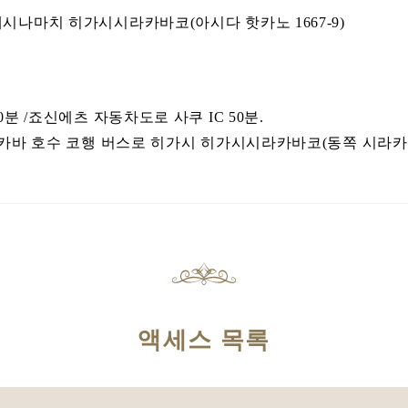
시나마치 히가시시라카바코(아시다 핫카노 1667-9)
0분 /죠신에츠 자동차도로 사쿠 IC 50분.
라카바 호수 코행 버스로 히가시 히가시시라카바코(동쪽 시라카바 
액세스 목록