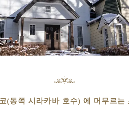
(동쪽 시라카바 호수) 에 머무르는