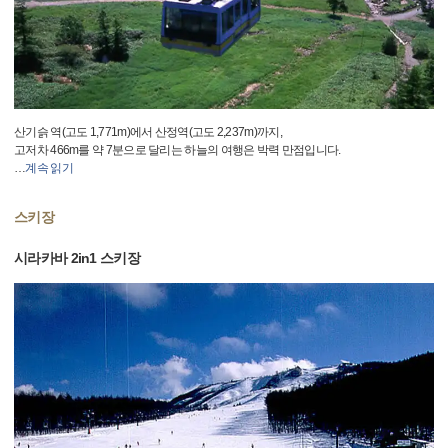
산기슭 역(고도 1,771m)에서 산정역(고도 2,237m)까지,
고저차 466m를 약 7분으로 달리는 하늘의 여행은 박력 만점입니다.
…
계속 읽기
스키장
시라카바 2in1 스키장