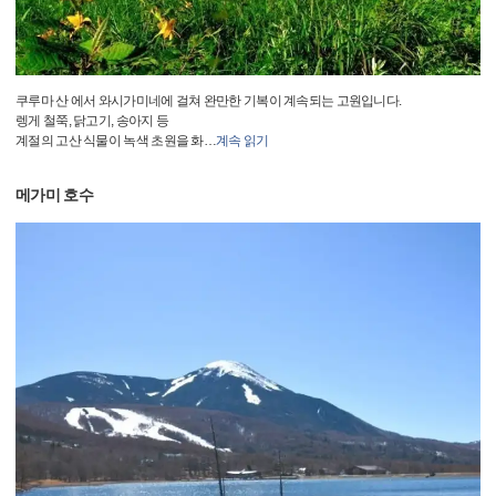
쿠루마 산 에서 와시가미네에 걸쳐 완만한 기복이 계속되는 고원입니다.
렝게 철쭉, 닭고기, 송아지 등
계절의 고산 식물이 녹색 초원을 화
…
계속 읽기
메가미 호수