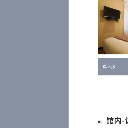
单人房
馆内·