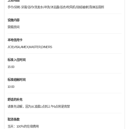
卫浴用品
手巾/牙刷·牙膏/浴巾/洗发水/冲洗/沐浴露/浴衣/吹风机/羽绒被/剃须/淋浴厕所
设施内容
禁烟房间
本地信用卡
JCB,VISA,AMEX,MASTER,DINERS
标准入住时间
15:00
标准结帐时间
10:00
舒适的补充
请事先谅解，因为从凌晨1点到上午6点将是宵禁
取消条款
当天：100％的住宿费用