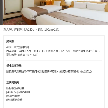
双人房。床的尺寸为140cm×1宽，100cm×1宽。
房间数
41间：西式房间41间
西式故障：24间单人房（10平方米）/8间双人房（12平方米）/8间双床间（14平方米）/
豪华部队1间客房（60平方米）
标准房间设施
所有房间浴室厕所/所有房间淋浴/所有房间空调/电视/空冰箱/熨裤机（包括借出）
互联网相关
所有客房都可用
[连接方法]有线局域网
[电脑出租]无
[网络连接]免费