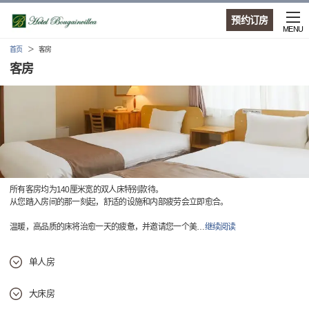
预约订房
MENU
首页
客房
客房
所有客房均为140厘米宽的双人床特别款待。
从您踏入房间的那一刻起，舒适的设施和内部疲劳会立即愈合。
温暖，高品质的床将治愈一天的疲惫，并邀请您一个美
…
继续阅读
单人房
大床房