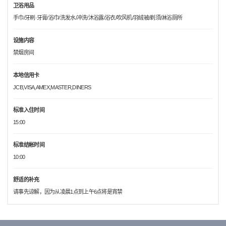
卫浴用品
手巾/牙刷·牙膏/浴巾/洗发水/冲洗/沐浴露/浴衣/吹风机/羽绒被/剃须/淋浴厕所
设施内容
禁烟房间
本地信用卡
JCB,VISA,AMEX,MASTER,DINERS
标准入住时间
15:00
标准结帐时间
10:00
舒适的补充
请事先谅解，因为从凌晨1点到上午6点将是宵禁