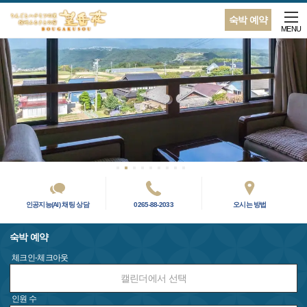
숙박 예약
MENU
인공지능(AI) 채팅 상담
0265-88-2033
오시는 방법
숙박 예약
체크인-체크아웃
캘린더에서 선택
인원 수