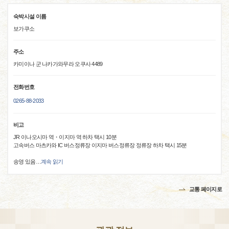
숙박시설 이름
보가쿠소
주소
카미이나 군 나카가와무라 오쿠사 4489
전화번호
0265-88-2033
비고
JR 이나오시마 역・이지마 역 하차 택시 10분
고속버스 마츠카와 IC 버스정류장 이지마 버스정류장 정류장 하차 택시 15분
송영 있음
…
계속 읽기
교통 페이지로