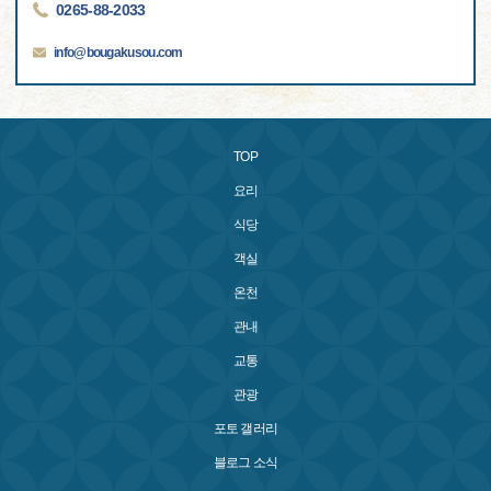
0265-88-2033
info@bougakusou.com
TOP
요리
식당
객실
온천
관내
교통
관광
포토 갤러리
블로그 소식