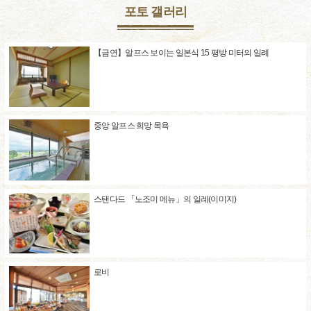
포토 갤러리
【금연】알프스 보이는 일본식 15 평방 미터의 일례
중앙 알프스 희망 목욕
스탠다드 「노조미 메뉴」의 일례(이미지)
로비