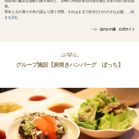
信楽焼の趣ある湯船の露天風呂と、宮崎の天然杉香る内湯を備える全14室の貸切温
泉。
草木と土の香りや木の温もり漂う空間、それはまるで自分だけの小さなお庭。
…
続
きを読む
ほのかの湯 公式サイト
グループ施設【炭焼きハンバーグ ぼっち】