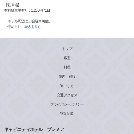
【駐車場】
有料駐車場有り：1,200円 / 1日
・ホテル周辺に18台駐車可能。
・停められ
…
続きを読む
トップ
客室
料理
館内・施設
過ごし方
交通アクセス
プライバシーポリシー
宿泊約款
キャビニティホテル プレミア