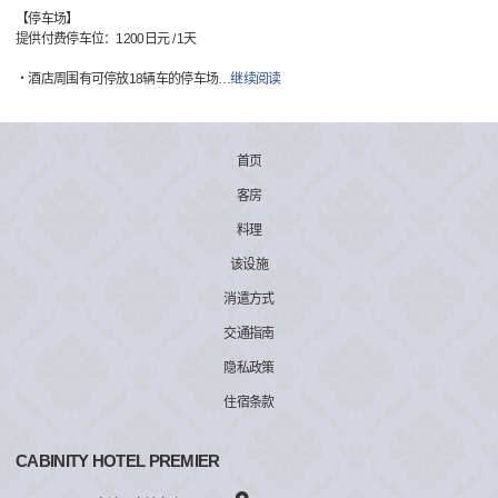
【停车场】
提供付费停车位：1200日元 / 1天
・酒店周围有可停放18辆车的停车场
…
继续阅读
首页
客房
料理
该设施
消遣方式
交通指南
隐私政策
住宿条款
CABINITY HOTEL PREMIER