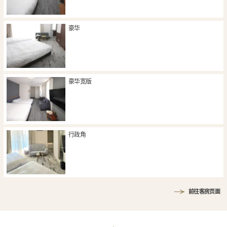
豪华
豪华宽版
行政角
前往客房页面