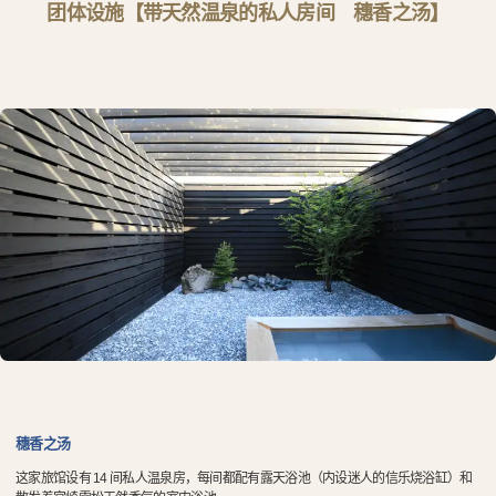
团体设施【带天然温泉的私人房间 穗香之汤】
穗香之汤
这家旅馆设有 14 间私人温泉房，每间都配有露天浴池（内设迷人的信乐烧浴缸）和