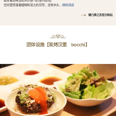
散发着宫崎雪松天然香气的室内浴池。
空间里弥漫着植物和泥土的芬芳，还有木头
…
继续阅读
穗乃果之汤官方网站
团体设施【炭烤汉堡 bocchi】