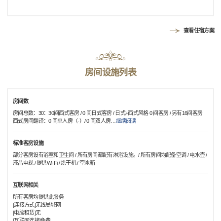
查看住宿方案
房间设施列表
房间数
房间总数：30：30间西式客房 / 0 间日式客房 / 日式+西式风格 0 间客房 / 另有16间客房
西式房间翻译：0 间单人房（-）/ 0 间双人房
…
继续阅读
标准客房设施
部分客房设有浴室和卫生间 / 所有房间都配有淋浴设施。/ 所有房间均配备空调 / 电水壶 /
液晶电视 / 提供Wi-Fi / 烘干机 / 空冰箱
互联网相关
所有客房均提供此服务
[连接方式]无线局域网
[电脑租赁]无
[互联网连接]免费