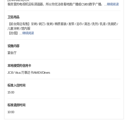
客房里的电视机没有调谐器，所以你无法收看地面广播或CS/BS数字广播。
…
继续阅读
卫浴用品
【前台旁边有售】牙刷 / 剃刀 / 发刷 / 棉质套装 / 发带 / 浴巾 / 清洁 / 洗剂 / 乳液 / 洗面奶 /
儿童牙刷 / 馆内服
【出借】
…
继续阅读
设施内容
宴会厅
本地接受的信用卡
JCB / Visa /万事达卡/AMEX/Diners
标准入住时间
15:00
标准退房时间
10:00