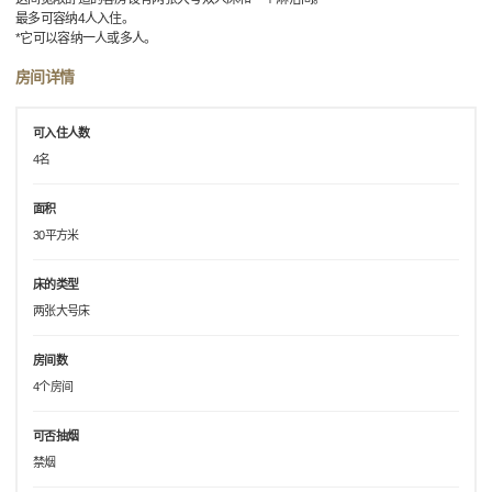
最多可容纳4人入住。
*它可以容纳一人或多人。
房间详情
可入住人数
4名
面积
30平方米
床的类型
两张大号床
房间数
4个房间
可否抽烟
禁烟