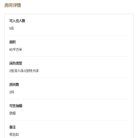
房间详情
可入住人数
5名
面积
60平方米
床的类型
2张双人床/1张特大床
房间数
2间
可否抽烟
禁烟
备注
带浴缸