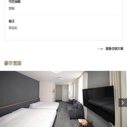
可否抽烟
禁烟
备注
带浴缸
查看住宿方案
豪华宽版