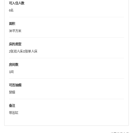
可入住人数
6名
面积
38平方米
床的类型
2张双人床/2张单人床
房间数
1间
可否抽烟
禁烟
备注
带浴缸