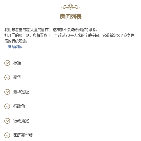
房间列表
我们最看重的是“大量的留白”，这样就不会妨碍顾客的思考。
打开门的那一刻，您将置身于一个超过 30 平方米的宁静空间，它重新定义了商务住
宿的传统观念。
…
继续阅读
标准
豪华
豪华宽版
行政角
行政角宽
家庭豪华版