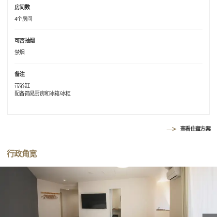
房间数
4个房间
可否抽烟
禁烟
备注
带浴缸
配备简易厨房和冰箱/冰柜
查看住宿方案
行政角宽