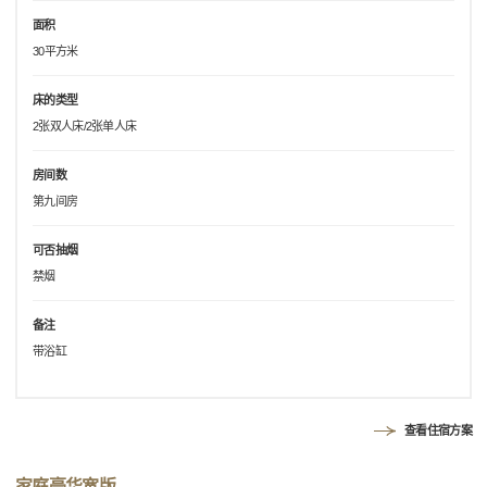
面积
30平方米
床的类型
2张双人床/2张单人床
房间数
第九间房
可否抽烟
禁烟
备注
带浴缸
查看住宿方案
家庭豪华宽版