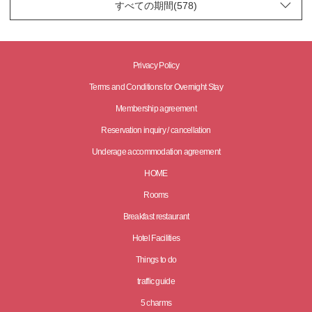
Privacy Policy
Terms and Conditions for Overnight Stay
Membership agreement
Reservation inquiry / cancellation
Underage accommodation agreement
HOME
Rooms
Breakfast restaurant
Hotel Facilities
Things to do
traffic guide
5 charms