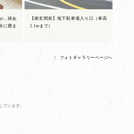
ge」緑あ
【南玄関前】地下駐車場入り口（車高
水に囲ま
2.1mまで）
ス
フォトギャラリーページへ
示しています。