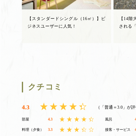
【スタンダードシングル（16㎡）】ビ
【14階
ジネスユーザーに人気！
される「
クチコミ
4.3
（「普通＝3.0」が
部屋
4.3
風呂
料理（夕食）
3.3
接客・サービス