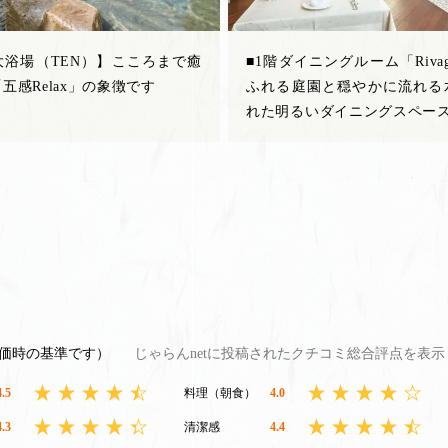
大浴場（TEN）】こころまで癒
■1階ダイニングルーム「Riva
五感Relax」の象徴です
ふれる庭園と穏やかに流れる
れた明るいダイニングスペー
評価時の基準です）
じゃらんnetに投稿されたクチコミ総合評点を表
4.5
料理（朝食）
4.0
4.3
清潔感
4.4