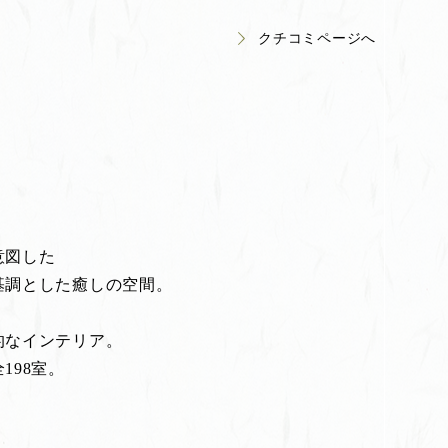
クチコミページへ
意図した
基調とした癒しの空間。
的なインテリア。
198室。