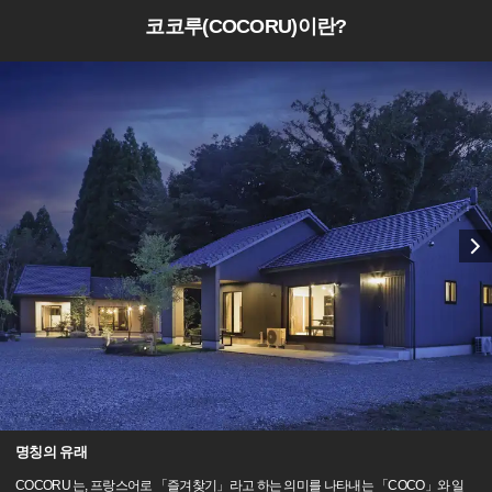
코코루(COCORU)이란?
명칭의 유래
COCORU 는, 프랑스어로 「즐겨찾기」라고 하는 의미를 나타내는 「COCO」와 일