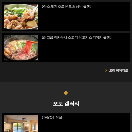
【아소 돼지 호르몬 모츠 냄비 플랜】
【최고급 아카우시 소고기 쇠고기 스키야키 플랜】
요리 페이지로
포토 갤러리
【TAIYO】거실