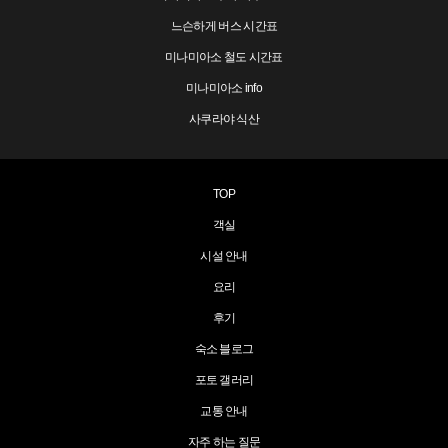
느슨하게 버스 시간표
미나미아소 철도 시간표
미나미아소 info
사쿠라야 식산
TOP
객실
시설 안내
요리
후기
숙소 블로그
포토 갤러리
교통 안내
자주 하는 질문