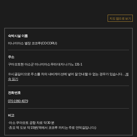
지도 앱으로 보기
숙박시설 이름
미나미아소 별장 코코루(COCORU)
주소
구마모토현 아소군 미나미아소무라 대자 나가노 131-1
※시골길이므로 주소를 차의 내비게이션에 넣어 잘 안내할 수 없는 경우가 있습니다
…
계
속 읽기
전화번호
070-1990-4079
비고
·아소 쿠마모토 공항 차로 약 30 분
·쵸요 역 도보 약 15분(역에서 코코루 까지는 주로 언덕길입니다.)