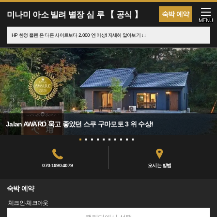
미나미 아소 빌려 별장 심 루 【 공식 】
숙박 예약
MENU
HP 한정 플랜 은 다른 사이트보다 2,000 엔 이상! 자세히 알아보기 ↓↓
Jalan AWARD 묵고 좋았던 스쿠 구마모토 3 위 수상!
070-1990-4079
오시는 방법
숙박 예약
체크인-체크아웃