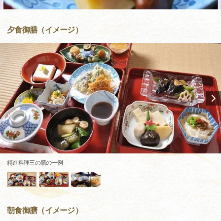
夕食御膳（イメージ）
精進料理三の膳の一例
朝食御膳（イメージ）