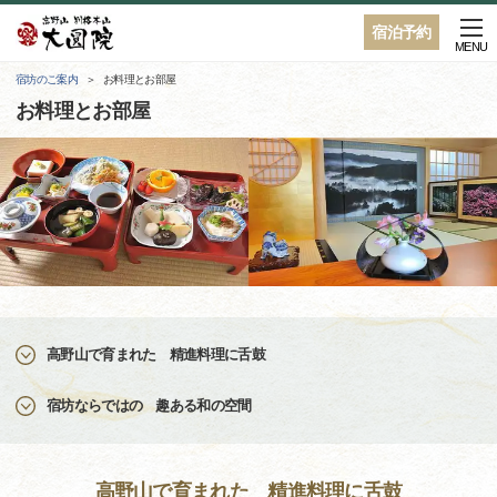
宿泊予約
MENU
宿坊のご案内
お料理とお部屋
お料理とお部屋
高野山で育まれた 精進料理に舌鼓
宿坊ならではの 趣ある和の空間
高野山で育まれた 精進料理に舌鼓