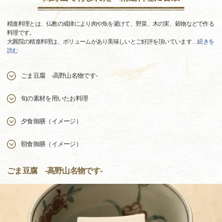
精進料理とは、仏教の戒律により肉や魚を避けて、野菜、木の実、穀物などで作る
料理です。
大圓院の精進料理は、ボリュームがあり美味しいとご好評を頂いています
…
続きを
読む
ごま豆腐 -高野山名物です-
旬の素材を用いたお料理
夕食御膳（イメージ）
朝食御膳（イメージ）
ごま豆腐 -高野山名物です-