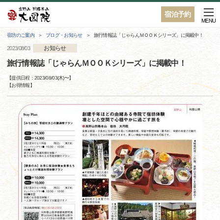
宿泊予約
MENU
宿坊のご案内
ブログ・お知らせ
旅行情報誌「じゃらんＭＯＯＫシリーズ」に掲載中！
お知らせ
2023/08/03
旅行情報誌「じゃらんＭＯＯＫシリーズ」に掲載中！
【提供日程：
2023/08/03(木)
〜】
【
お得情報
】