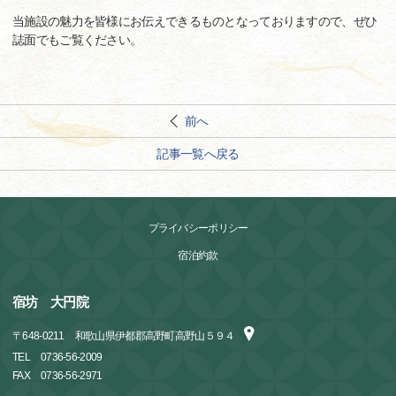
当施設の魅力を皆様にお伝えできるものとなっておりますので、ぜひ
誌面でもご覧ください。
前へ
記事一覧へ戻る
プライバシーポリシー
宿泊約款
宿坊 大円院
〒
648-0211
和歌山県伊都郡高野町高野山５９４
TEL
0736-56-2009
FAX
0736-56-2971