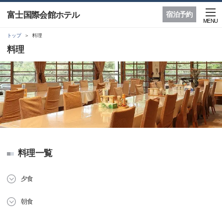
富士国際会館ホテル
宿泊予約
MENU
トップ
料理
料理
料理一覧
夕食
朝食