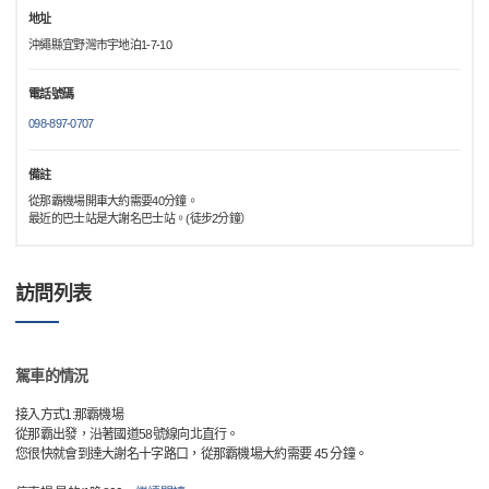
地址
沖繩縣宜野灣市宇地泊1-7-10
電話號碼
098-897-0707
備註
從那霸機場開車大約需要40分鐘。
最近的巴士站是大謝名巴士站。(徒步2分鐘）
訪問列表
駕車的情況
接入方式1:那霸機場
從那霸出發，沿著國道58號線向北直行。
您很快就會到達大謝名十字路口，從那霸機場大約需要 45 分鐘。