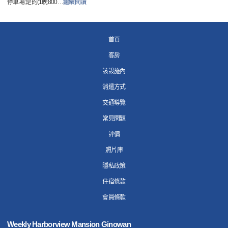
停車場:是的(1晚800
…
繼續閱讀
首頁
客房
該設施內
消遣方式
交通導覽
常見問題
評價
照片庫
隱私政策
住宿條款
會員條款
Weekly Harborview Mansion Ginowan