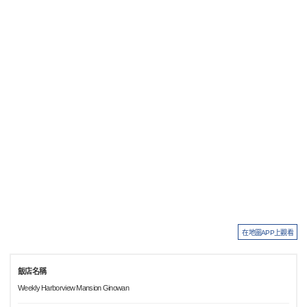
在地圖APP上觀看
飯店名稱
Weekly Harborview Mansion Ginowan