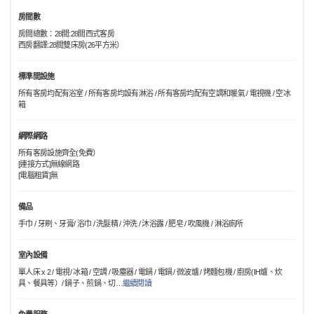
房間數
房間總數：28間:28間西式客房
西房翻譯:28間雙床房(26平方米）
標準間設施
所有客房均配有浴室 / 所有客房均設有淋浴 / 所有客房均配有空調和暖氣 / 電視機 / 空冰
箱
網際網路
所有客房設施齊全(免費）
[連接方式]無線網路
[電腦租賃]無
備品
手巾 / 牙刷、牙膏/ 浴巾 / 洗髮精 / 沖洗 / 沐浴露 / 肥皂 / 吹風機 / 淋浴廁所
室內設備
單人床 x 2 / 電視/ 冰箱 / 空調 / 吸塵器 / 電鍋 / 電鍋 / 微波爐 / 烤麵包機 / 廚房(IH爐、炊
具、餐具等）/ 鍋子、煎鍋、切
…
繼續閱讀