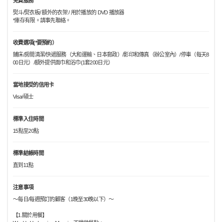
免費服務
熨斗/熨衣板/ 額外的衣架 / 用於播放的 DVD 播放器
*庫存有限。請事先聯絡。
收費選項(*要預約）
鋪床/房間清潔/快遞服務（大和運輸、日本郵政）/影印和傳真（辦公室內）/停車（每天8
00日元）/額外提供面巾和浴巾(1套200日元）
當地接受的信用卡
Visa/碩士
標準入住時間
15點至20點
標準結帳時間
直到11點
注意事項
〜每日/每週預訂的顧客（1晚至30晚以下）〜
【1.關於用餐】