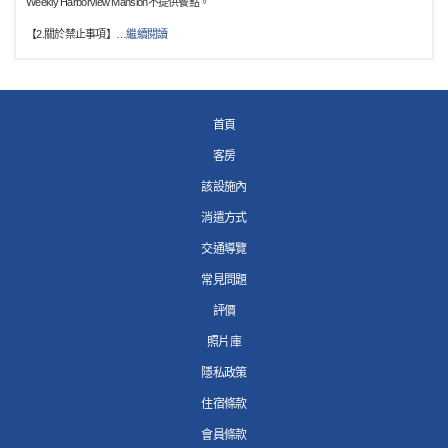
Weekly Harborview Mansion不提供餐點。
【2.關於禁止事項】
…
繼續閱讀
首頁
客房
該設施內
消遣方式
交通導覽
常見問題
評價
照片庫
隱私政策
住宿條款
會員條款