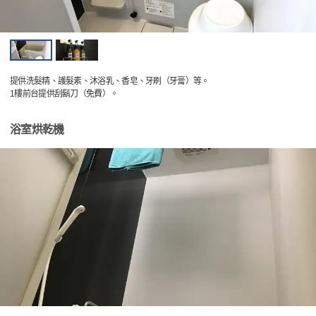
提供洗髮精、護髮素、沐浴乳、香皂、牙刷（牙膏）等。
1樓前台提供刮鬍刀（免費）。
浴室烘乾機