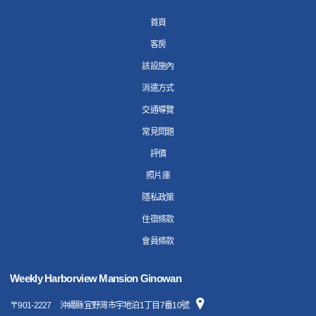
首頁
客房
該設施內
消遣方式
交通導覽
常見問題
評價
照片庫
隱私政策
住宿條款
會員條款
Weekly Harborview Mansion Ginowan
〒
901-2227
沖繩縣宜野灣市宇地泊1丁目7番10號