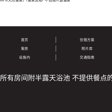
00％天然温泉）/温泉流动/*不包括人造温泉
首页
住宿方案
客房
照片库
设施内
交通指南
・所有房间附半露天浴池 不提供餐点